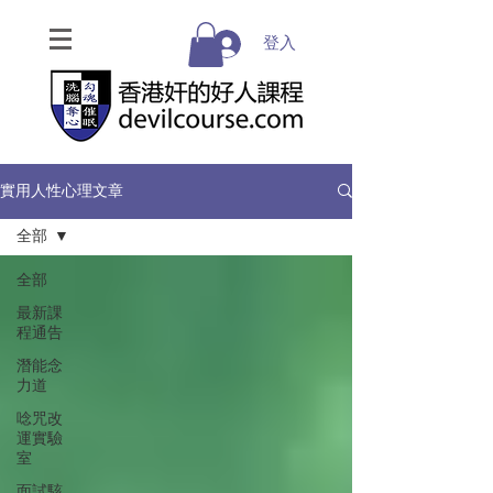
登入
實用人性心理文章
全部
全部
最新課
程通告
潛能念
力道
唸咒改
運實驗
室
面試駭