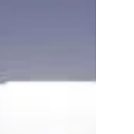
考，這不再單純是兩個人問題，更大的可能性
是你自己有隱藏著一些問題，所以才屢次在不
同的愛人身上遇回同樣問題。 同樣的，若在
職場上你遇到有辦公室政治，是正常的。不
過，若你去到不同的公司，都是被同樣的模式
來