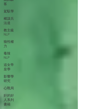
客
駕馭學
權謀兵
法道
教主級
NLP
狼性權
力
毒辣
NLP
追女帝
皇學
影響學
研究
心戰局
奸的好
人系列
書籍