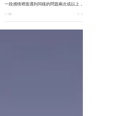
每段感情都遇到同樣的問題？潛意識如何影響
你的感情與命運 改變你的核心命運 如果你在
一段感情裡面遇到同樣的問題兩次或以上，或
者是你們之間對這事情的看法有出入，這時候
要問自己的就是你能不能看得開？如果看不開
有沒有辦法協商？ 協商的意思是談妥大家的
條件是甚麼。 但，這方法要小心，一對男女
間如果太多事情要協商，這段感情開始像交易
了。同樣的，若都是不妥協的強硬手法，用不
妥協的一方以為自己是強勢，事實上會逐步走
向霸凌的道路。 換句話說，你是常常一有摩
擦就採取看開點的態度，有極大的可能性你間
接造就對方成為霸凌者。 如果你兩段感情或
以上都遇到同樣的問題，更大的可能性是你內
心有一些鬱結或陰影，是需要用同樣的遭遇來
安撫。 有時候從原生家庭的童年或少年關係
中，我們會看到一些蛛絲馬跡；有時候可能是
自己人生的第一段感情創傷所殘餘下來的行為
思想。 換句話說，從你想改變的角度來思