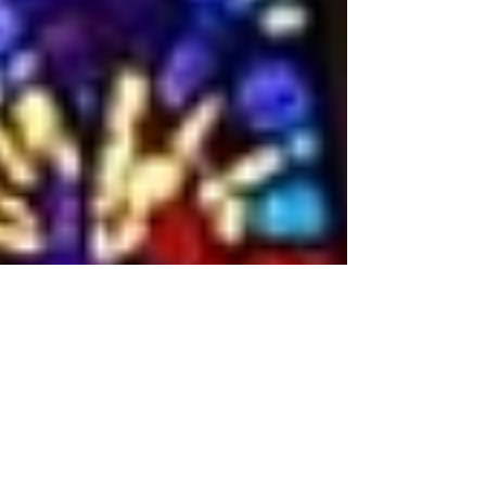
否會修改了事實的問題。事緣我老師處理的方
法，是要我身歷其境，甚至要代入父母吵架的
記憶印象，然後再做修改。 有位朋友留言
道： 「一般做輔導的原則之一是不扭曲過
去，而是幫助受輔導者接受過去，和過去和
解。沒拖手的父母其實不是根本問題，根本問
題是你對沒拖手的解讀把某種想法從系統
2（主動反應思考）通過重複，習慣和經驗自
動化成系統1（習慣性反應）。要改變的是解
讀(narrative)而不是事實本身。扭曲事實可能
有奇效，但也有隱患，因為這個事實還是烙印
在你記憶裡，你也清晰記得，只要不徹底改變
解讀與和解，都有機會對這段回憶重新植入某
種不和解的想法，想法還是能通過反覆變成系
統1（你所謂的潛意識/命運）。」 江魔有話
說： 做輔導不扭曲過去，這個我完全認同。
至於系統1系統2的說法，是來自行為經濟
學。 重新修改自己對過去的解讀，是一個很
理性的要求，只不過我們的一些在壓力情況下