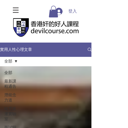
登入
實用人性心理文章
全部
全部
最新課
程通告
潛能念
力道
唸咒改
運實驗
室
面試駭