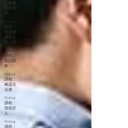
人性魔
性思考
學
Online
課程：
咒語修
練及生
命工程
Online
課程：
面試駭
客
Online
課程：
權謀兵
法道
Online
課程：
情慾匠
人
Online
課程：