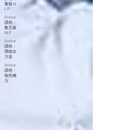
毒辣 N
L P
Online
課程：
教主級
NLP
Online
課程：
潛能念
力道
Online
課程：
狼性權
力