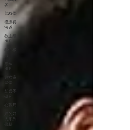
客
駕馭學
權謀兵
法道
教主級
NLP
狼性權
力
毒辣
NLP
追女帝
皇學
影響學
研究
心戰局
奸的好
人系列
書籍