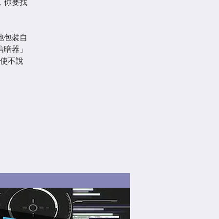
，你要找
地包裝自
信暗器」
使不說