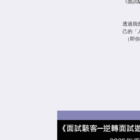
《面試
透過我
己的「
（即你