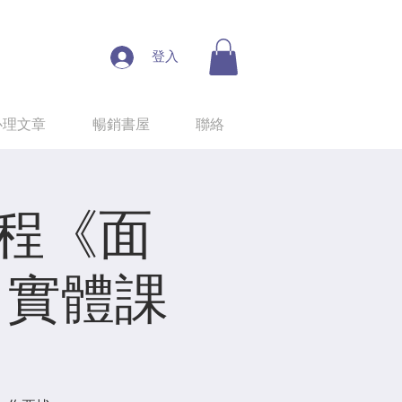
登入
心理文章
暢銷書屋
聯絡
課程《面
》實體課