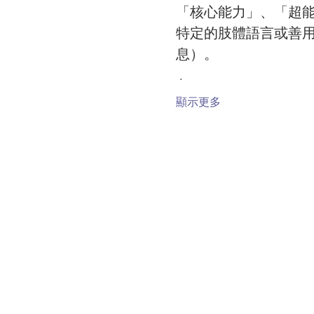
「核心能力」、「超
特定的肢體語言或善
息）。
 .
顯示更多