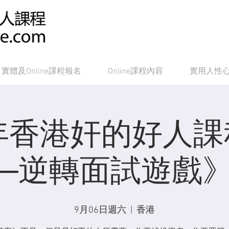
實體及Online課程報名
Online課程內容
實用人性
5年香港奸的好人
─逆轉面試遊戲
9月06日週六
  |  
香港