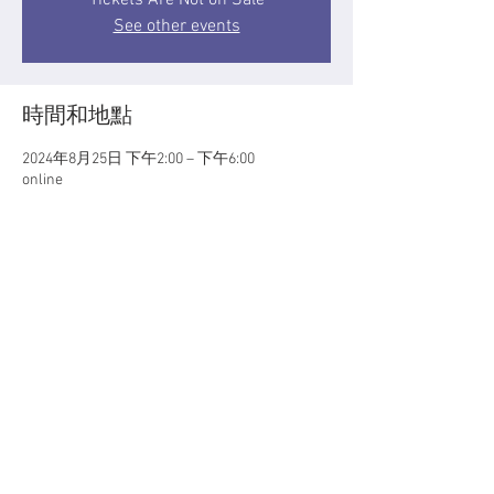
See other events
時間和地點
2024年8月25日 下午2:00 – 下午6:00
online
關於本活動
1）除非你只是想搞一個一對一的個人崇拜，
若不，你就必須知道如何把信徒塞進你教團裡
面的權力架構中，如此你以後管理信徒的工作
才會容易。
2）『愚眾四法』—— 教主愚化信徒的四個意
識入手處：理性、感性、個人和群體。這四個
意識是有互相的配搭，才能得到信徒崇拜的最
大回報率。