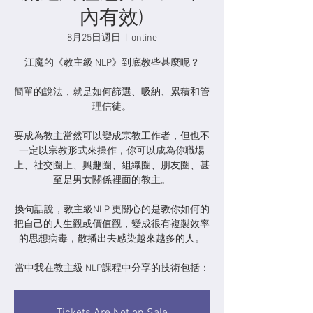
內有效)
8月25日週日
  |  
online
江魔的《教主級 NLP》到底教些甚麼呢？
簡單的說法，就是如何篩選、吸納、累積和管
理信徒。
要成為教主當然可以變成宗教工作者，但也不
一定以宗教形式來操作，你可以成為你職場
上、社交圈上、興趣圈、組織圈、朋友圈、甚
至是男女關係裡面的教主。
換句話說，教主級NLP 更關心的是教你如何的
把自己的人生觀或價值觀，變成很有複製效率
的思想病毒，散播出去感染越來越多的人。
當中我在教主級 NLP課程中分享的技術包括：
Tickets Are Not on Sale