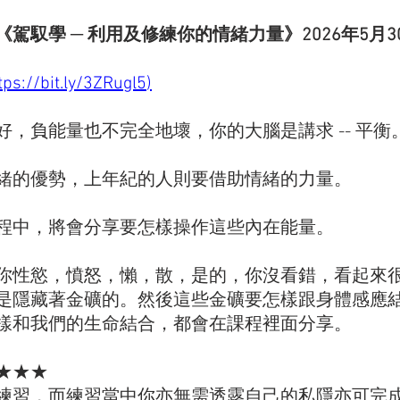
駕馭學 ─ 利用及修練你的情緒力量》2026年5月30
tps://bit.ly/3ZRugl5
)
，負能量也不完全地壞，你的大腦是講求 -- 平衡
緒的優勢，上年紀的人則要借助情緒的力量。
程中，將會分享要怎樣操作這些內在能量。
你性慾，憤怒，懶，散，是的，你沒看錯，看起來
是隱藏著金礦的。然後這些金礦要怎樣跟身體感應
樣和我們的生命結合，都會在課程裡面分享。
★★★
練習，而練習當中你亦無需透露自己的私隱亦可完