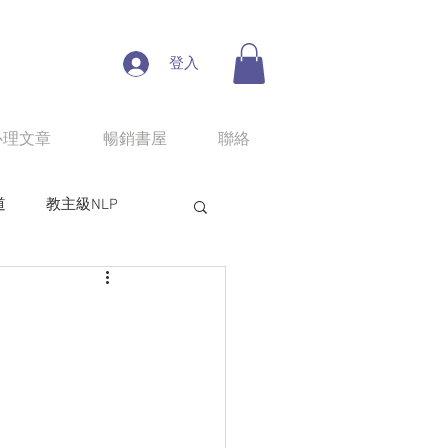
登入
心理文章
暢銷書屋
聯絡
道
教主級NLP
人性魔性思考學
line課程：情慾匠人
程：狼性權力