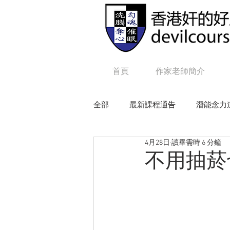
首頁
作家老師簡介
全部
最新課程通告
潛能念力
4月28日
讀畢需時 6 分鐘
狼性權力
毒辣NLP
追
不用抽菸
Online課程：咒語修練及生命工程
Online課程：毒辣 N L P
On