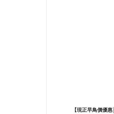
【現正早鳥價優惠