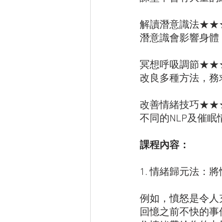
解讀潛意識法★★
潛意識會影響身體
冥想呼吸調節★★
改良多種方法，務
改善情緒技巧★★
不同的NLP及催
課程內容：
1. 情緒歸元法
例如，憤怒是令人
回憶之前不快的事