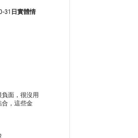
-31日實體情
。
很負面，很沒用
結合，這些金
成。