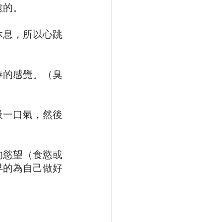
愈的。
休息，所以心跳
棒的感覺。（臭
吸一口氣，然後
的慾望（食慾或
早的為自己做好