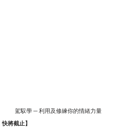
駕馭學 ─ 利用及修練你的情緒力量
│快將截止】