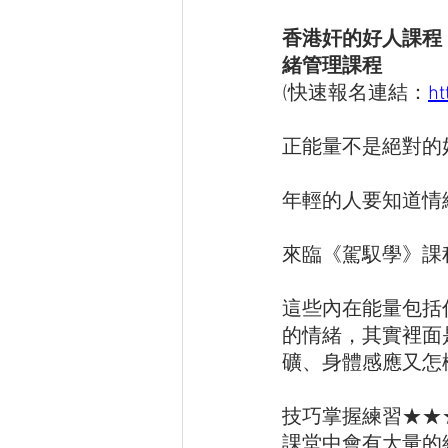
香港奸的好人課程《
緒管理課程
(快速報名連結：
ht
正能量不是絕對的好
年輕的人要知道情
來臨《駕馭學》課
這些內在能量包括
的情緒，其實裡面
礦、身體感應又怎
技巧掌握練習★★
課堂中會有大量的