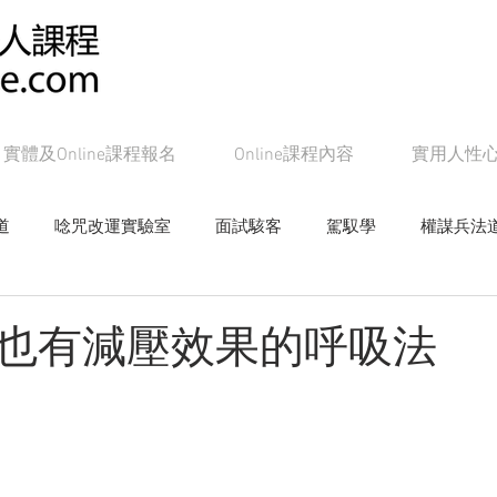
實體及Online課程報名
Online課程內容
實用人性
道
唸咒改運實驗室
面試駭客
駕馭學
權謀兵法
女帝皇學
影響學研究
心戰局
奸的好人系列書籍
也有減壓效果的呼吸法
Online課程：面試駭客
Online課程：權謀兵法道
On
line課程：教主級NLP
Online課程：潛能念力道
Online課