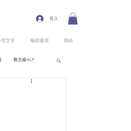
登入
心理文章
暢銷書屋
聯絡
道
教主級NLP
人性魔性思考學
line課程：情慾匠人
程：狼性權力