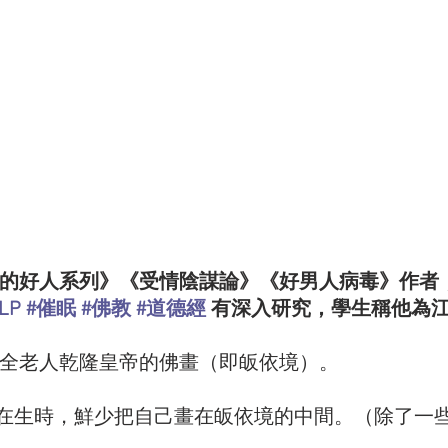
的好人系列》《受情陰謀論》《好男人病毒》作者
LP
#催眠
#佛教
#道德經
 有深入研究，學生稱他為
十全老人乾隆皇帝的佛畫（即皈依境）。
在生時，鮮少把自己畫在皈依境的中間。（除了一