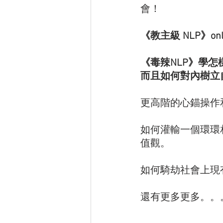
會！
《教主級 NLP》on
《毒辣NLP》學怎
而且如何對內樹立
更高階的心錨操作
如何灌輸一個環環
值觀。
如何騎劫社會上現
還有更多更多。。