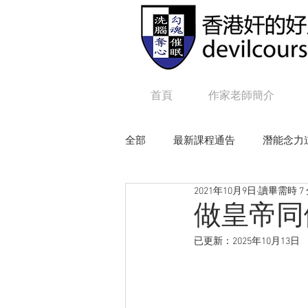
首頁
作家老師簡介
全部
最新課程通告
潛能念力
2021年10月9日
讀畢需時 7
狼性權力
毒辣NLP
追
做皇帝同
已更新：
2025年10月13日
Online課程：咒語修練及生命工程
Online課程：毒辣 N L P
On