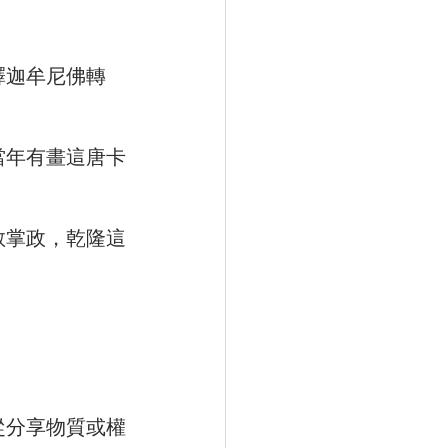
釋迦牟尼佛轉
當年有畫這唐卡
教掌政，乾隆這
從分享物質或權