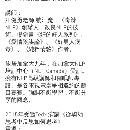
講師：
江健勇老師 號江魔，《毒辣
NLP》創辦人，改良NLP的技
術。暢銷書《奸的好人系列》、
《愛情陰謀論》、《好男人病
毒》、《純粹情慾》作者。   
旅居加拿大九年，在加拿大NLP
培訓中心（NLP Canada）受訓。
擁有NLP高級講師和催眠師專
證。是各電視電臺爭相邀約的節
目嘉賓。強調不斷學習，不斷分
享的觀念。   
2015年受邀Tedx 演講《從騎劫
思考中反思如何思考》
重溫：