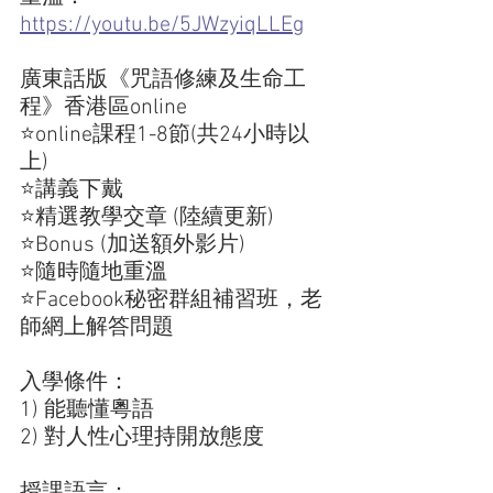
https://youtu.be/5JWzyiqLLEg
廣東話版《咒語修練及生命工
程》香港區online
⭐online課程1-8節(共24小時以
上)
⭐講義下戴
⭐精選教學交章 (陸續更新)
⭐Bonus (加送額外影片)
⭐隨時隨地重溫
⭐Facebook秘密群組補習班，老
師網上解答問題
入學條件：
1) 能聽懂粵語
2) 對人性心理持開放態度   
授課語言： 