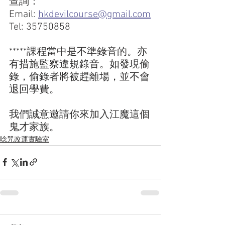
查詢：
Email: 
hkdevilcourse@gmail.com
Tel: 35750858  
*****課程當中是不準錄音的。亦
有措施監察違規錄音。如發現偷
錄，偷錄者將被趕離場，並不會
退回學費。
我們誠意邀請你來加入江魔這個
鬼才家族。
唸咒改運實驗室