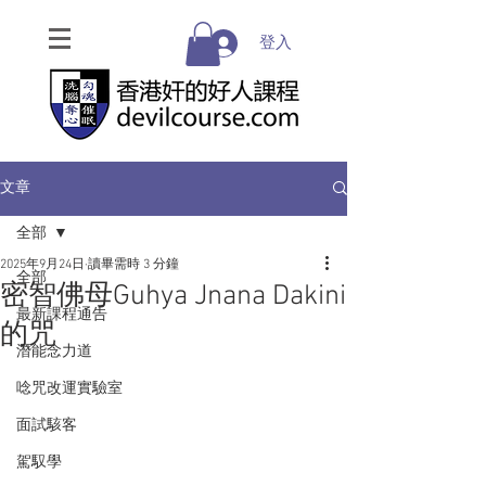
登入
文章
全部
2025年9月24日
讀畢需時 3 分鐘
全部
密智佛母Guhya Jnana Dakini
最新課程通告
的咒
潛能念力道
唸咒改運實驗室
面試駭客
駕馭學