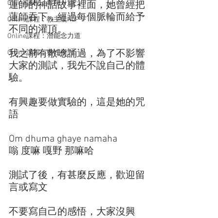
Online課程：毒辣 N L P
蓮師的神話故事裡面，她曾經把
蓮師吞下，經過每個脈輪而給予
Online課程：教主級NLP
不同的灌頂。
Online課程：潛能念力道
我之前有散唸誦過，為了不影響
Online課程：狼性權力
大家的測試，我先不說自己的體
驗。
有興趣要做實驗的，這是她的咒
語
Om dhuma ghaye namaha
嗡 度嘛 嘎野 那嘛哈
測試了後，有甚麼反應，歡迎留
言或寫文
不要寫自己的感悟，大家沒興