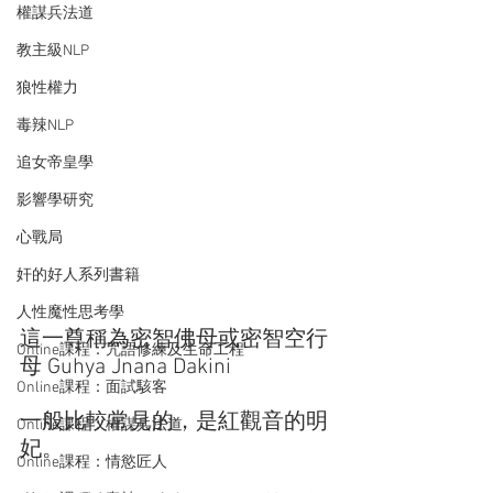
權謀兵法道
教主級NLP
狼性權力
毒辣NLP
追女帝皇學
影響學研究
心戰局
奸的好人系列書籍
人性魔性思考學
這一尊稱為密智佛母或密智空行
Online課程：咒語修練及生命工程
母 Guhya Jnana Dakini
Online課程：面試駭客
一般比較常見的，是紅觀音的明
Online課程：權謀兵法道
妃。
Online課程：情慾匠人