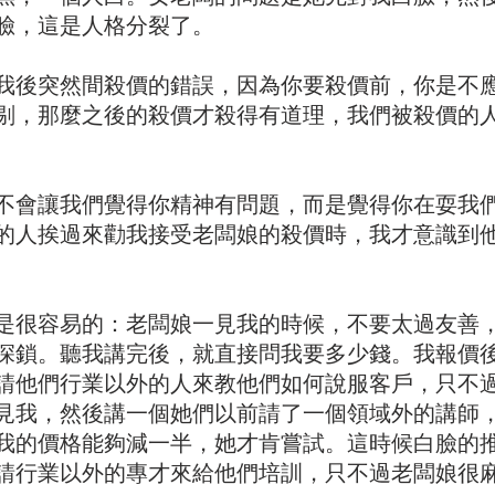
臉，這是人格分裂了。
我後突然間殺價的錯誤，因為你要殺價前，你是不
剔，那麼之後的殺價才殺得有道理，我們被殺價的
不會讓我們覺得你精神有問題，而是覺得你在耍我
的人挨過來勸我接受老闆娘的殺價時，我才意識到
是很容易的：老闆娘一見我的時候，不要太過友善
深鎖。聽我講完後，就直接問我要多少錢。我報價
請他們行業以外的人來教他們如何說服客戶，只不
見我，然後講一個她們以前請了一個領域外的講師
我的價格能夠減一半，她才肯嘗試。這時候白臉的
請行業以外的專才來給他們培訓，只不過老闆娘很