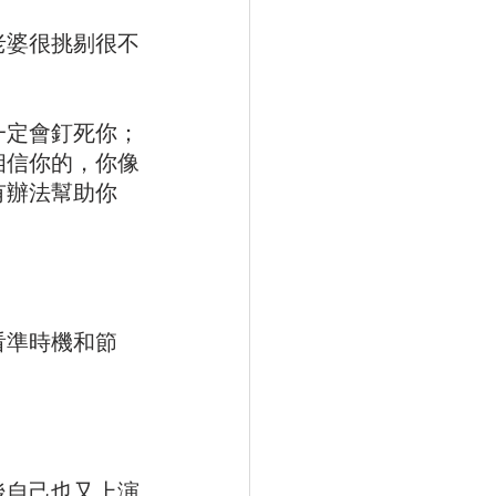
老婆很挑剔很不
一定會釘死你；
相信你的，你像
有辦法幫助你
看準時機和節
後自己也又上演