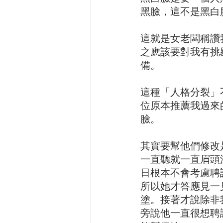
黑臉，這不是黑白
這就是女老闆稱讚
之應該要對我有挑
備。
這種「人格分裂」
位原本推薦我過來
臉。
其實要幫他們修改
一直聽就一直眉頭
日根本不會考慮聘
所以她才答應見一
塗。接著才說除非
旁說他一直很想聘