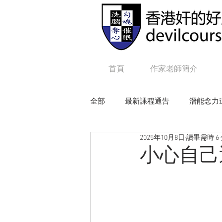
首頁
作家老師簡介
全部
最新課程通告
潛能念力
2025年10月8日
讀畢需時 6
狼性權力
毒辣NLP
追
小心自己
Online課程：咒語修練及生命工程
Online課程：毒辣 N L P
On