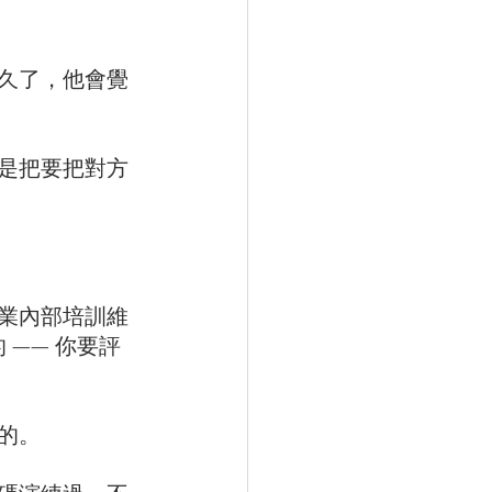
久了，他會覺
是把要把對方
業內部培訓維
—— 你要評
的。