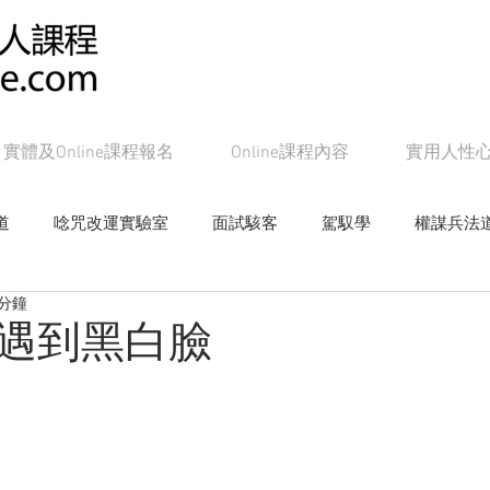
實體及Online課程報名
Online課程內容
實用人性
道
唸咒改運實驗室
面試駭客
駕馭學
權謀兵法
 分鐘
女帝皇學
影響學研究
心戰局
奸的好人系列書籍
遇到黑白臉
Online課程：面試駭客
Online課程：權謀兵法道
On
line課程：教主級NLP
Online課程：潛能念力道
Online課