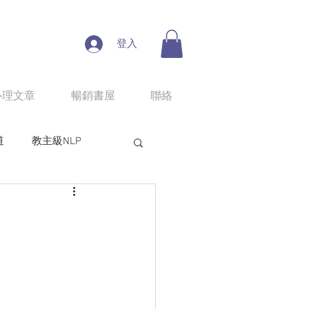
登入
心理文章
暢銷書屋
聯絡
道
教主級NLP
人性魔性思考學
line課程：情慾匠人
程：狼性權力