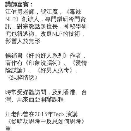
講師嘉賓：
江健勇老師，號江魔，《毒辣
NLP》創辦人，專門鑽研冷門資
訊，對宗教話題擅長，神秘學研
究也很透徹。改良NLP的技術，
影響人於無形
暢銷書《奸的好人系列》作者，
著作有《印象洗腦術》、《愛情
陰謀論》、《好男人病毒》、
《純粹情慾》
時常受媒體訪問，及到香港、台
灣、馬來西亞開辦課程
江老師曾在2015年Tedx 演講
《從騎劫思考中反思如何思考》
重