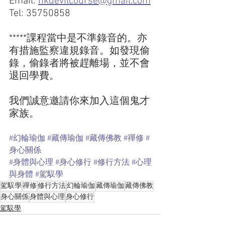
Email: 
hkdevilcourse@gmail.com
Tel: 35750858
*****課程當中是不準錄音的。亦
有措施監察違規錄音。如發現偷
錄，偷錄者將被趕離場，並不會
退回學費。
我們誠意邀請你來加入這個鬼才
家族。
#幻輪瑜伽
#藏傳瑜伽
#藏傳佛教
#禪修
#
身心關係
#身體與心理
#身心修行
#修行方法
#心理
與身體
#駕馭學
駕馭學
禪修
修行方法
幻輪瑜伽
藏傳瑜伽
藏傳佛教
身心關係
身體與心理
身心修行
駕馭學