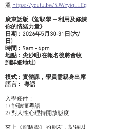
溫 
https://youtu.be/5JWzyiqLLEg
廣東話版《駕馭學 ─ 利用及修練
你的情緒力量》
日期：2026年5月30-31日(六/
日)
時間：9am - 6pm
地點：尖沙咀(在報名後將會收
到詳細地址)
模式：實體課，學員需親身出席
語言： 粵語
入學條件：
1) 能聽懂粵語
2) 對人性心理持開放態度
來上《駕馭學》的朋友，記得以