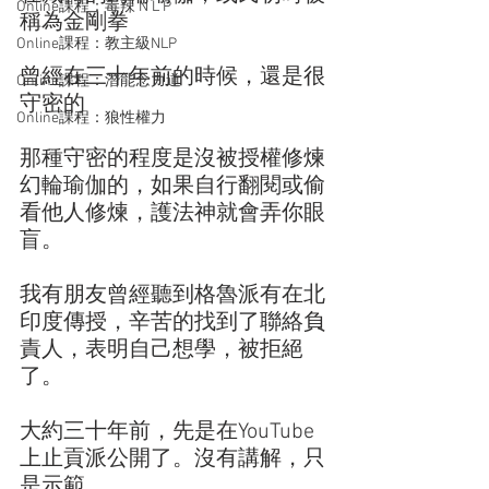
Online課程：毒辣 N L P
稱為金剛拳
Online課程：教主級NLP
曾經在三十年前的時候，還是很
Online課程：潛能念力道
守密的
Online課程：狼性權力
那種守密的程度是沒被授權修煉
幻輪瑜伽的，如果自行翻閱或偷
看他人修煉，護法神就會弄你眼
盲。
我有朋友曾經聽到格魯派有在北
印度傳授，辛苦的找到了聯絡負
責人，表明自己想學，被拒絕
了。
大約三十年前，先是在YouTube 
上止貢派公開了。沒有講解，只
是示範。