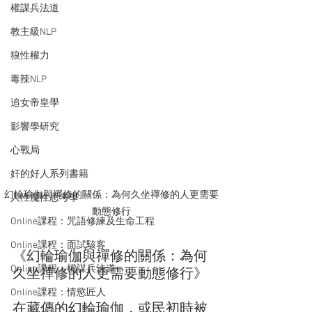
權謀兵法道
教主級NLP
狼性權力
毒辣NLP
追女帝皇學
影響學研究
心戰局
奸的好人系列書籍
幻輪瑜伽與禪修的關係：為何久坐禪修的人更需要
人性魔性思考學
動態修行
Online課程：咒語修練及生命工程
Online課程：面試駭客
《幻輪瑜伽與禪修的關係：為何
Online課程：權謀兵法道
久坐禪修的人更需要動態修行》
Online課程：情慾匠人
在藏傳的幻輪瑜伽，或民初時被