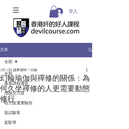
登入
文章
全部
3月12日
讀畢需時 7 分鐘
全部
幻輪瑜伽與禪修的關係：為
最新課程通告
何久坐禪修的人更需要動態
潛能念力道
修行
唸咒改運實驗室
面試駭客
駕馭學