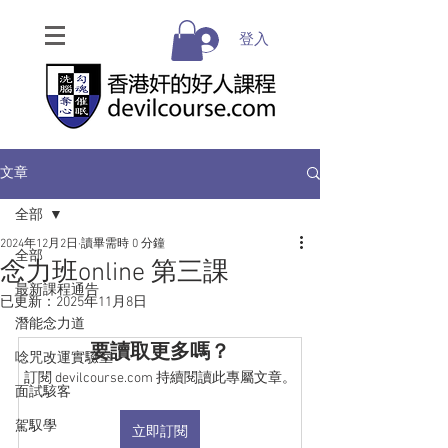
登入
文章
全部
2024年12月2日
讀畢需時 0 分鐘
全部
念力班online 第三課
最新課程通告
已更新：
2025年11月8日
潛能念力道
要讀取更多嗎？
唸咒改運實驗室
訂閱 devilcourse.com 持續閱讀此專屬文章。
面試駭客
駕馭學
立即訂閱