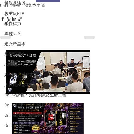
權謀兵法道
Online課程：潛能念力道
教主級NLP
狼性權力
毒辣NLP
追女帝皇學
影響學研究
心戰局
奸的好人系列書籍
人性魔性思考學
Online課程：咒語修練及生命工程
Online課程：面試駭客
Online課程：權謀兵法道
Online課程：情慾匠人