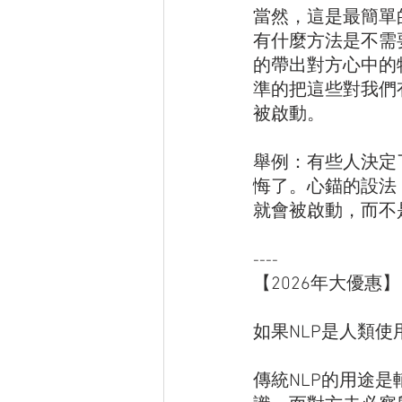
當然，這是最簡單
有什麼方法是不需
的帶出對方心中的
準的把這些對我們
被啟動。
舉例：有些人決定
悔了。心錨的設法
就會被啟動，而不
----
【2026年大優惠】
如果NLP是人類使
傳統NLP的用途