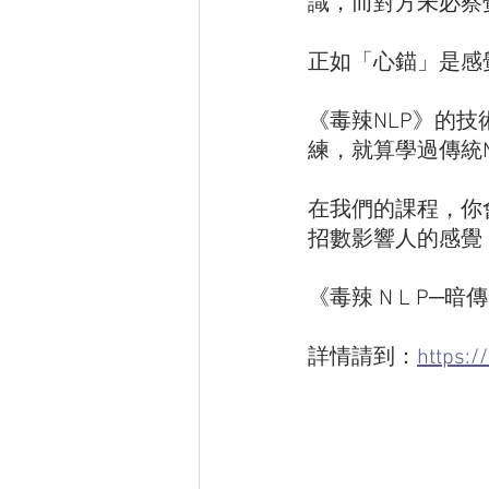
識，而對方未必察
正如「心錨」是感
《毒辣NLP》的
練，就算學過傳統N
在我們的課程，你
招數影響人的感覺
《毒辣 N L P─暗
詳情請到：
https:/