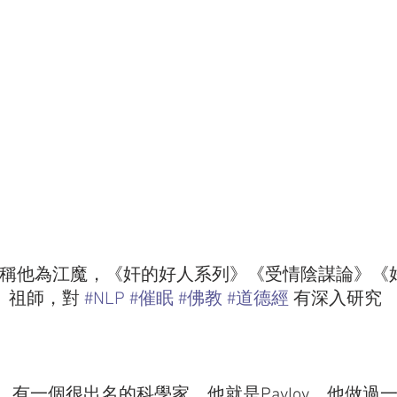
稱他為江魔，《奸的好人系列》《受情陰謀論》《
》祖師，對 
#NLP
#催眠
#佛教
#道德經
 有深入研究   
有一個很出名的科學家，他就是Pavlov。他做過