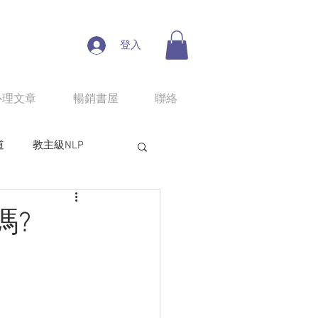
登入
心理文章
暢銷書屋
聯絡
道
教主級NLP
人性魔性思考學
嗎?
line課程：情慾匠人
程：狼性權力