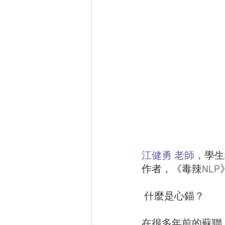
江健勇 老師
，學生
作者，《毒辣NLP
 什麼是心錨？
在很多年前的蘇聯，