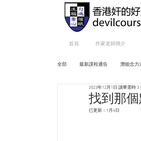
首頁
作家老師簡介
全部
最新課程通告
潛能念力
2023年12月1日
讀畢需時 3
狼性權力
毒辣NLP
追
找到那個
已更新：
1月4日
Online課程：咒語修練及生命工程
Online課程：毒辣 N L P
On