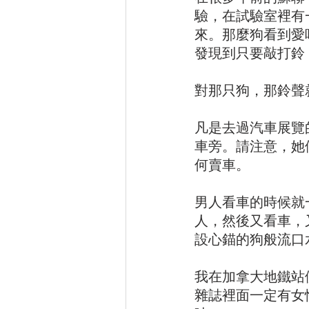
驗，在試驗室裡有
來。那麼狗看到愛
發現到只要敲打鈴
對那只狗，那鈴聲
凡是去過汽車展覽
車旁。請注意，她
何賣車。
男人看車的時候就
人，然後又看車，
設心錨的狗般流口
我在加拿大地鐵站
雜誌裡面一定有女