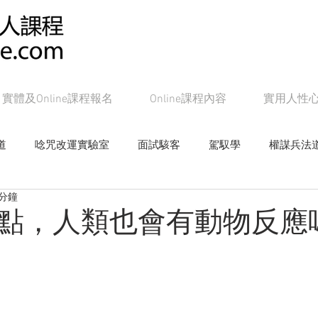
實體及Online課程報名
Online課程內容
實用人性
道
唸咒改運實驗室
面試駭客
駕馭學
權謀兵法
 分鐘
女帝皇學
影響學研究
心戰局
奸的好人系列書籍
點，人類也會有動物反應
Online課程：面試駭客
Online課程：權謀兵法道
On
line課程：教主級NLP
Online課程：潛能念力道
Online課