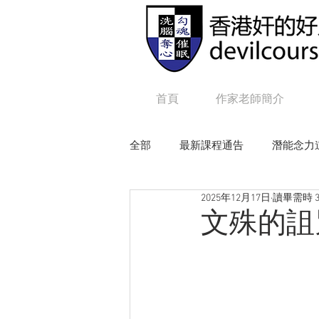
首頁
作家老師簡介
全部
最新課程通告
潛能念力
2025年12月17日
讀畢需時 3
狼性權力
毒辣NLP
追
文殊的詛
Online課程：咒語修練及生命工程
Online課程：毒辣 N L P
On