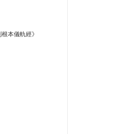
利根本儀軌經》