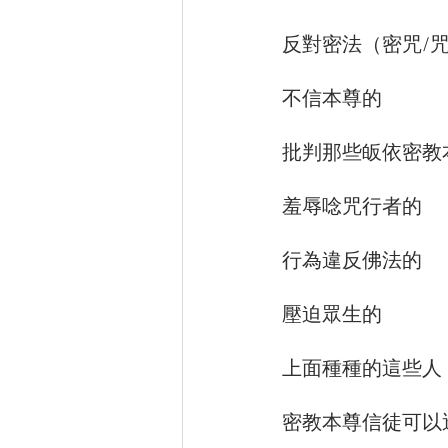
反對密法（密咒/
不信本尊的
批判那些皈依密教
羞辱唸咒行者的
行為違反佛法的
壓迫眾生的
上面種種的這些人
密教本尊信徒可以