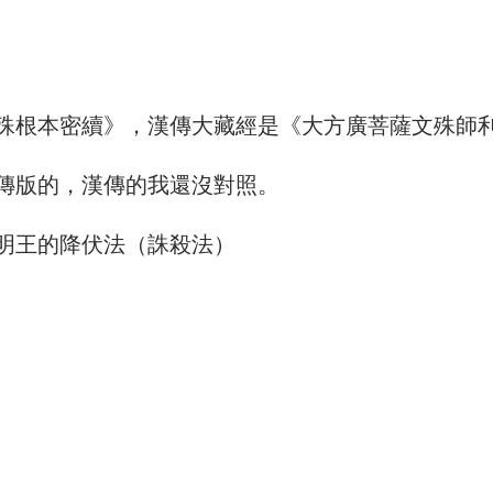
殊根本密續》，漢傳大藏經是《大方廣菩薩文殊師
傳版的，漢傳的我還沒對照。
明王的降伏法（誅殺法）