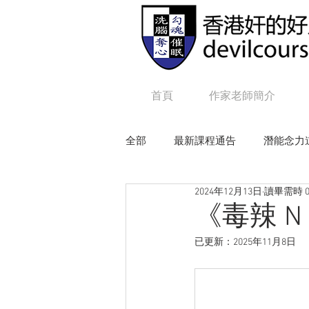
首頁
作家老師簡介
全部
最新課程通告
潛能念力
2024年12月13日
讀畢需時 0
狼性權力
毒辣NLP
追
《毒辣 N 
已更新：
2025年11月8日
Online課程：咒語修練及生命工程
Online課程：毒辣 N L P
On