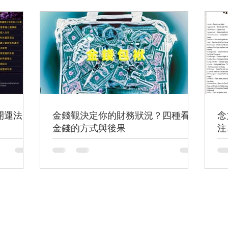
透過以下的種種心靈
可思議
開運法》
金錢觀決定你的財務狀況？四種看待
念
金錢的方式與後果
注