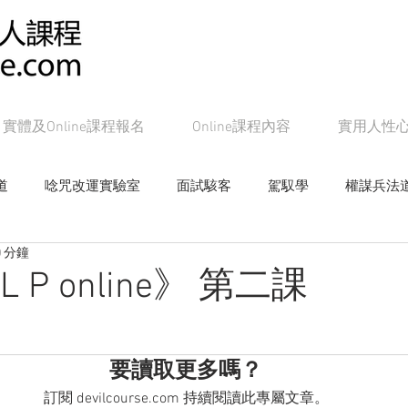
實體及Online課程報名
Online課程內容
實用人性
道
唸咒改運實驗室
面試駭客
駕馭學
權謀兵法
 分鐘
女帝皇學
影響學研究
心戰局
奸的好人系列書籍
L P online》 第二課
Online課程：面試駭客
Online課程：權謀兵法道
On
要讀取更多嗎？
訂閱 devilcourse.com 持續閱讀此專屬文章。
line課程：教主級NLP
Online課程：潛能念力道
Online課