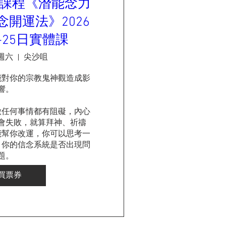
課程《潛能念力
開運法》2026
4-25日實體課
日週六
尖沙咀
能對你的宗教鬼神觀造成影
響。

做任何事情都有阻礙，內心
會失敗，就算拜神、祈禱
能幫你改運，你可以思考一
，你的信念系統是否出現問
題。

買票券
問題，就有心理的解決方
法。

甚麽神乎其技的秘術？？
