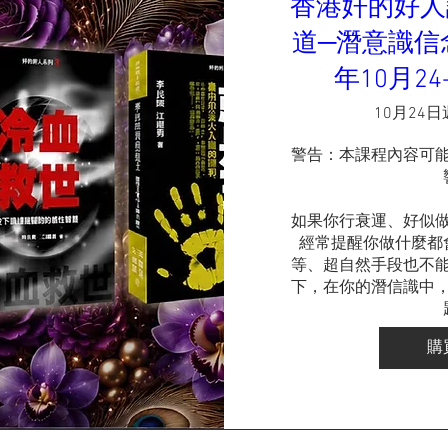
香港奸的好人
道─潛意識信念
年10月2
10月24
警告：本課程內容可
如果你行衰運、好似
經常提醒你做什麼都
等、超自然手段也不
下，在你的潛信識中
購
因為潛信識與信念的
神奇念力班到底教些