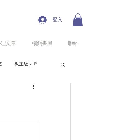
登入
心理文章
暢銷書屋
聯絡
道
教主級NLP
人性魔性思考學
line課程：情慾匠人
程：狼性權力