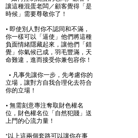
讓這種混蛋老闆／顧客覺得「是
時候」需要尊敬你了！  
• 即使別人對你不認同和不滿，
你一樣可以「逼使」他們將這種
負面情緒隱藏起來，讓他們「錯
覺」你氣候已成，羽毛豐滿，天
命難違，進而接受你兼包容你！
  • 凡事先讓你一步，先考慮你的
立場，讓對方自我合理化去符合
你的立場！  
• 無需刻意專注奪取財色權名
位，財色權名位「自然犯賤」送
上門的心流力量！  
*以上這兩個套路可以讓你在事