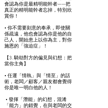
會認為你是最精明能幹者——把
真正的精明能幹者忘掉，特別欣
賞你！  
• 你不需要刻意的奉承，即使關
係疏遠，他也會認為你是他的自
己人，開始患上以你為主，對你
施恩的「強迫症」！  
【3. 騎劫對方的偏見與幻想：把
當你主角】  
• 任運「情執」與「情至」的話
術，老闆／顧客／親友都會覺得
你是唯一明白他的人！ 
 • 發揮「潛能」的幻想，混淆
「能力」的錯覺，在與老闆的交