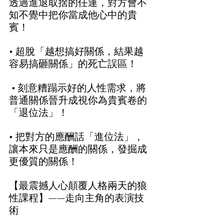
透過進退取捨的任運，對方會不
知不覺中把你當成他心中的貴
賓！  
• 超脫「越想搞好關係，結果越
容易搞砸關係」的死亡誤區！ 
 • 刻意糟蹋示好的人性需求，將
普通關係晉升成視你為貴賓卷的
「退位法」！  
• 把對方的應酬話「進位法」，
讓本來只是應酬的關係，發掘成
更優質的關係！  
【最震撼人心顛覆人格兩天的狼
性課程】——走向主角的表演技
術   