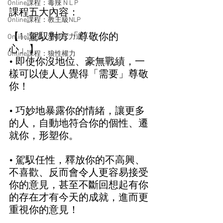
Online課程：毒辣 N L P
課程五大內容：  
Online課程：教主級NLP
【1. 駕馭對方「尊敬你的
Online課程：潛能念力道
心」】  
Online課程：狼性權力
• 即使你沒地位、豪無戰績，一
樣可以使人人覺得「需要」尊敬
你！ 
• 巧妙地暴露你的情緒，讓更多
的人，自動地符合你的個性、遷
就你，形塑你。
• 駕馭任性，釋放你的不高興、
不喜歡、反而會令人更容易接受
你的意見，甚至不斷回想起有你
的存在才有今天的成就，進而更
重視你的意見！ 