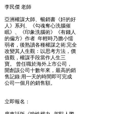
李民傑 老師  
亞洲權謀大師、暢銷書《奸的好
人》系列、《勾魂奪心洗腦催
眠》、《印象洗腦術》《有錢人
的偏方》作者  年輕時乃膽小懦
弱者，後熟讀各種權謀之術,完全
改變其人生觀：以思考方法，價
值觀，權謀手段當作人生三
寶。 曾任職於海外上市公司，
開創該公司十數年來，最高的銷
售記錄:用一天的時間即可完成
公司一個月的銷售額。  
立即報名：