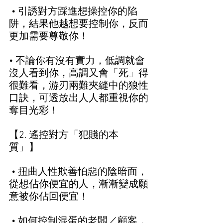
 • 引誘對方踩進想操控你的陷
阱，結果他越想要控制你，反而
更加需要尊敬你！
• 不論你有沒有實力，低調就會
沒人看到你，高調又會「死」得
很難看，游刃兩難夾縫中的狼性
口訣，可透放出人人都重視你的
奪目光彩！   
【2. 遙控對方「犯賤的本
質」】   
 • 扭曲人性欺善怕惡的陰暗面，
從想佔你便宜的人，漸漸變成願
意被你佔回便宜！  
 • 如何控制混蛋的老闆／顧客，