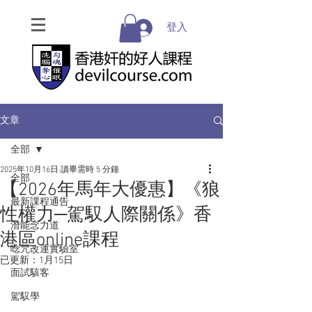
登入
文章
全部
2025年10月16日
讀畢需時 5 分鐘
全部
【2026年馬年大優惠】《狼
最新課程通告
性權力─駕馭人際關係》香
潛能念力道
港區online課程
唸咒改運實驗室
已更新：
1月15日
面試駭客
駕馭學