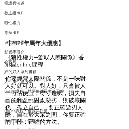
權謀兵法道
教主級NLP
狼性權力
毒辣NLP
追女帝皇學
【2026年馬年大優惠】
影響學研究
《狼性權力─駕馭人際關係》香
心戰局
港區online課程
奸的好人系列書籍
你要經營人際關係，不是一味對
人性魔性思考學
人好就可以。對人好，只會被人
Online課程：咒語修練及生命工程
一再佔便宜，得寸進呎，損失自
己的利益。對人惡劣，則破壞關
Online課程：面試駭客
係，孤立自己。  要正確遊刃人
Online課程：權謀兵法道
際，自在於大眾之間，你要正確
Online課程：情慾匠人
的手段，正確的方法。  