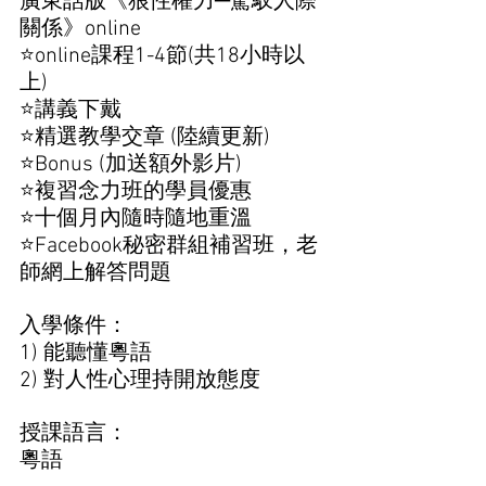
廣東話版《狼性權力─駕馭人際
關係》online
⭐online課程1-4節(共18小時以
上)
⭐講義下戴
⭐精選教學交章 (陸續更新)
⭐Bonus (加送額外影片)
⭐複習念力班的學員優惠
⭐十個月內隨時隨地重溫
⭐Facebook秘密群組補習班，老
師網上解答問題
入學條件：
1) 能聽懂粵語 
2) 對人性心理持開放態度   
授課語言： 
粵語