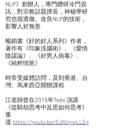
NLP》創辦人，專門鑽研冷門資
訊，對宗教話題擅長，神秘學研
究也很透徹。改良NLP的技術，
影響人於無形
暢銷書《奸的好人系列》作者，
著作有《印象洗腦術》、《愛情
陰謀論》、《好男人病毒》、
《純粹情慾》
時常受媒體訪問，及到香港、台
灣、馬來西亞開辦課程
江老師曾在2015年Tedx 演講
《從騎劫思考中反思如何思考》
重
溫 
https://youtu.be/5JWzyiqLLEg