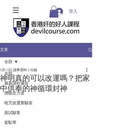
登入
文章
全部
5月13日
讀畢需時 5 分鐘
全部
神明真的可以改運嗎？把家
最新課程通告
中供奉的神循環封神
潛能念力道
唸咒改運實驗室
面試駭客
駕馭學