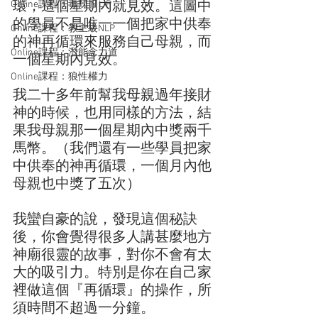
Online課程：毒辣 N L P
環，這個星期內就見效。這圖中
的學員不是唯一一個把家中供奉
Online課程：教主級NLP
的神再循環來服務自己母親，而
Online課程：潛能念力道
一個星期內見效。
Online課程：狼性權力
我二十多年前幫我母親過年接財
神的時候，也用同樣的方法，結
果我母親那一個星期內中獎兩千
馬幣。（我們還有一些學員把家
中供奉的神再循環，一個月內他
母親也中獎了五次）
我蠻自豪的說，發現這個秘訣
後，你會覺得很多人講甚麼地方
神廟很靈的故事，對你不會有太
大的吸引力。特別是你在自己家
裡做這個『再循環』的操作，所
須時間不超過一分鐘。