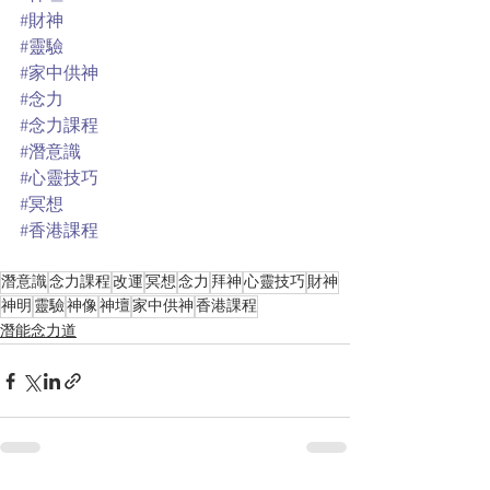
#財神
#靈驗
#家中供神
#念力
#念力課程
#潛意識
#心靈技巧
#冥想
#香港課程
潛意識
念力課程
改運
冥想
念力
拜神
心靈技巧
財神
神明
靈驗
神像
神壇
家中供神
香港課程
潛能念力道