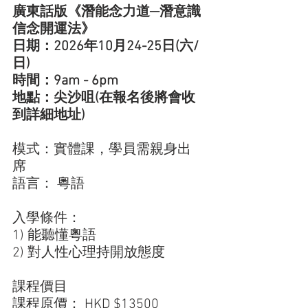
廣東話版《潛能念力道─潛意識
信念開運法》
日期：2026年10月24-25日(六/
日)
時間：9am - 6pm
地點：尖沙咀(在報名後將會收
到詳細地址)
模式：實體課，學員需親身出
席 
語言： 粵語
入學條件：
1) 能聽懂粵語
2) 對人性心理持開放態度
課程價目
課程原價： HKD $13500