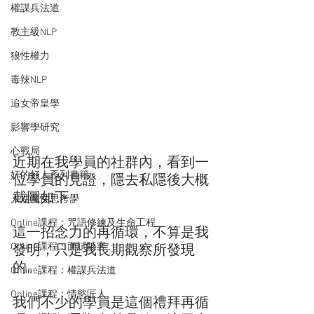
權謀兵法道
教主級NLP
狼性權力
毒辣NLP
追女帝皇學
影響學研究
心戰局
近期在我學員的社群內，看到一
奸的好人系列書籍
位學員的見證，隱去私隱後大概
截圖如下。
人性魔性思考學
Online課程：咒語修練及生命工程
這一招念力的再循環，不算是我
Online課程：面試駭客
發明，只是我長期觀察所發現
的。
Online課程：權謀兵法道
Online課程：情慾匠人
我們不少的學員是這個禮拜再循