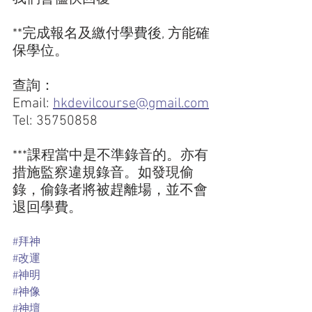
**完成報名及繳付學費後, 方能確
保學位。
查詢：
Email: 
hkdevilcourse@gmail.com
Tel: 35750858
***課程當中是不準錄音的。亦有
措施監察違規錄音。如發現偷
錄，偷錄者將被趕離場，並不會
退回學費。 
#拜神
#改運
#神明
#神像
#神壇