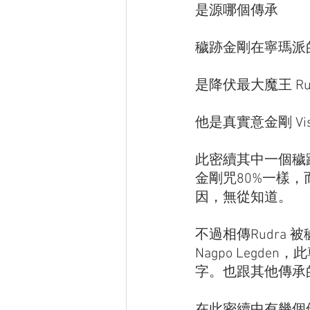
是源哪個傳承
穢跡金剛在寧瑪派的
是降伏最大魔王 Ru
他是真實意金剛 Vish
此密續其中一個穢跡金
金剛咒80%一樣，而
因，無從知道。
不過相傳Rudra
Nagpo Leg
字。也跟其他傳承