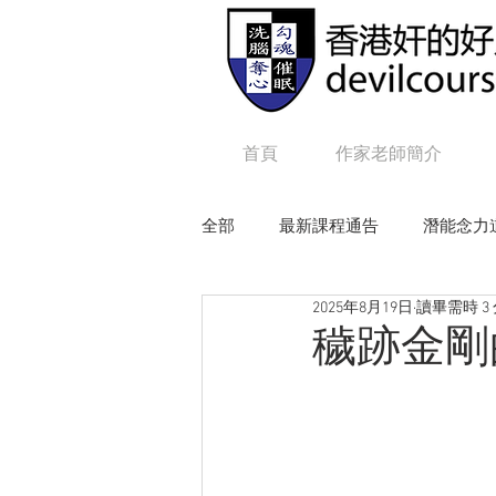
首頁
作家老師簡介
全部
最新課程通告
潛能念力
2025年8月19日
讀畢需時 3
狼性權力
毒辣NLP
追
穢跡金剛
Online課程：咒語修練及生命工程
Online課程：毒辣 N L P
On