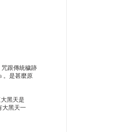
樣，咒跟傳統穢跡
ma 。是甚麼原
大黑天是 
的有大黑天一