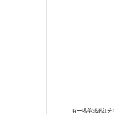
有一噶舉派網紅分享穢