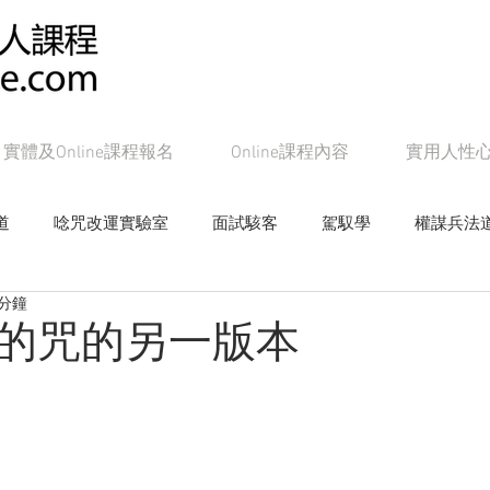
實體及Online課程報名
Online課程內容
實用人性
道
唸咒改運實驗室
面試駭客
駕馭學
權謀兵法
 分鐘
女帝皇學
影響學研究
心戰局
奸的好人系列書籍
的咒的另一版本
Online課程：面試駭客
Online課程：權謀兵法道
On
line課程：教主級NLP
Online課程：潛能念力道
Online課