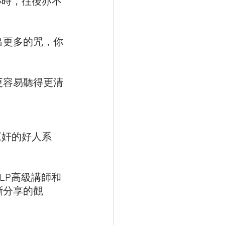
小時，往後亦不
出更多的咒，你
更容易聽得更清
《奸的好人系
NLP高級講師和
斷分享的觀