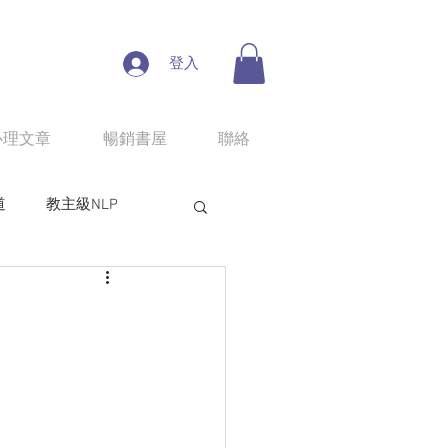
登入
心理文章
暢銷書屋
聯絡
道
教主級NLP
人性魔性思考學
line課程：情慾匠人
程：狼性權力