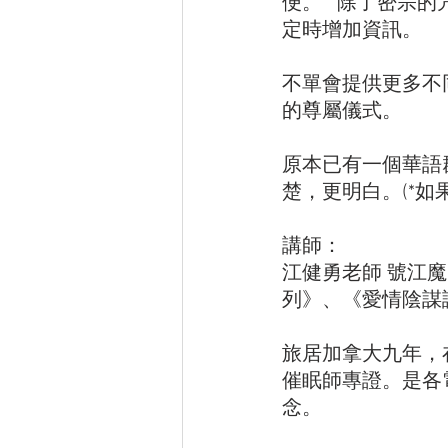
便。   除了密宗
定時增加資訊。   
不單會提供更多不
的尊屬儀式。
原本已有一個華語
楚，更明白。(*如
講師：
江健勇老師 號江魔
列》、《愛情陰謀
旅居加拿大九年，在
催眠師專證。是各
念。   