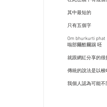
在此密續中有幾個
其中最短的
只有五個字
Om bhurkurti phat
嗡部爾酷爾踢 呸
就跟網紅分享的很
傳統的說法是以梭
我個人認為可能不