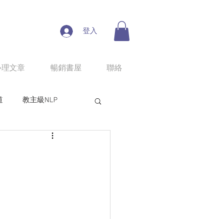
登入
心理文章
暢銷書屋
聯絡
道
教主級NLP
人性魔性思考學
line課程：情慾匠人
程：狼性權力