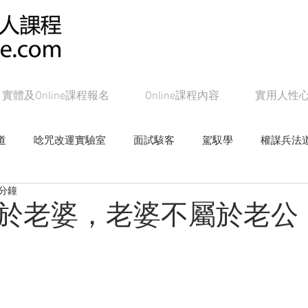
實體及Online課程報名
Online課程內容
實用人性
道
唸咒改運實驗室
面試駭客
駕馭學
權謀兵法
 分鐘
女帝皇學
影響學研究
心戰局
奸的好人系列書籍
於老婆，老婆不屬於老公
Online課程：面試駭客
Online課程：權謀兵法道
On
line課程：教主級NLP
Online課程：潛能念力道
Online課