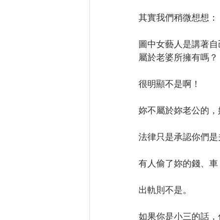
其實我們稍微想想：
圖中女藝人是講著自
屬於老婆所擁有嗎？
很明顯不是啊！
妳不屬於妳老公的，
法律只是承認你們是
有人偷了妳的錢、車
出軌則不是。
如果你是小三的話，