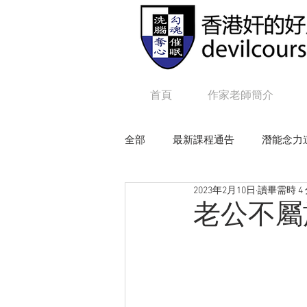
首頁
作家老師簡介
全部
最新課程通告
潛能念力
2023年2月10日
讀畢需時 4
狼性權力
毒辣NLP
追
老公不屬
Online課程：咒語修練及生命工程
Online課程：毒辣 N L P
On