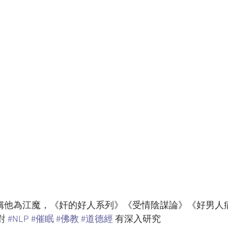
稱他為江魔，《奸的好人系列》《受情陰謀論》《好男人
 
#NLP
#催眠
#佛教
#道德經
 有深入研究  