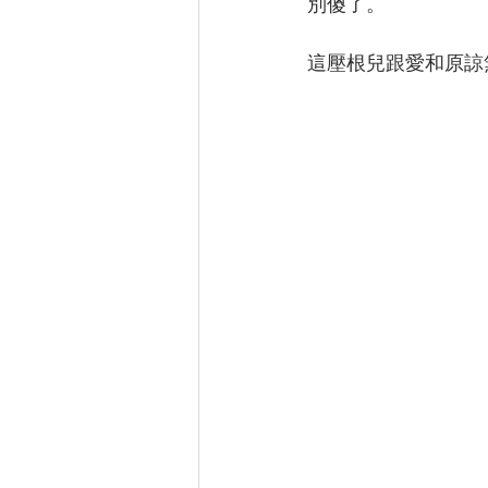
別傻了。
這壓根兒跟愛和原諒