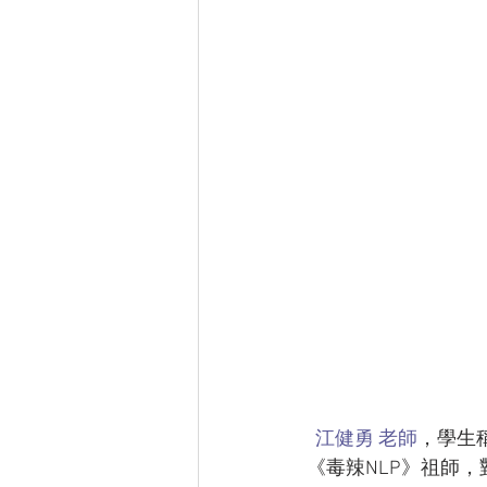
江健勇 老師
，學生
《毒辣NLP》祖師，對