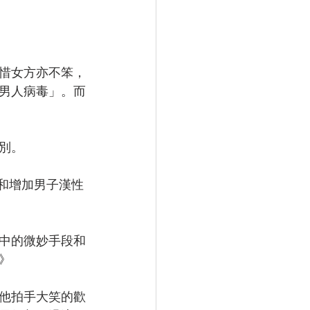
惜女方亦不笨，
男人病毒」。而
別。
和增加男子漢性
中的微妙手段和
》
他拍手大笑的歡