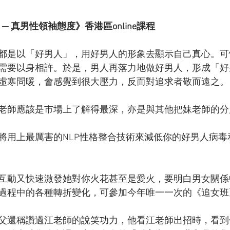
 ─ 真男性領袖態度》香港區online課程
都是以「好男人」，用好男人的形象去顯示自己真心。可
需要以身相許。於是，男人再落力地做好男人，形成「好
虛寒問暖，會感覺到很大壓力，反而對追求者敬而遠之。
老師應該是市場上了解得最深，亦是與其他把妹老師的分
將用上最厲害的NLP性格整合技術來減低你的好男人病毒
互動又快速激發她對你火花甚至是愛火，要明白男女關係
過程中的各種轉折變化，可參加今年唯一一次的《追女班
父還稱讚過江老師的說笑功力，他看江老師出招時，看到