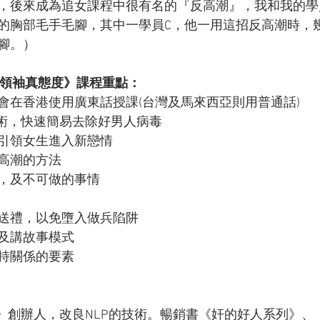
，後來成為追女課程中很有名的『反高潮』，我和我的學
的胸部毛手毛腳，其中一學員C，他一用這招反高潮時，
腳。）
性領袖真態度》課程重點：
只會在香港使用廣東話授課(台灣及馬來西亞則用普通話)
合技術，快速簡易去除好男人病毒
，引領女生進入新戀情
反高潮的方法
情，及不可做的事情
可送禮，以免墮入做兵陷阱
，及講故事模式
維持關係的要素
P》創辦人，改良NLP的技術。暢銷書《奸的好人系列》、