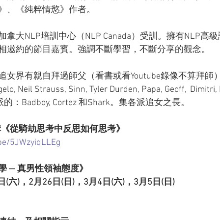
》、《純粹情慾》作者。
拿大NLP培訓中心（NLP Canada）受訓。擁有NLP高
相邀約的節目嘉賓。強調不斷學習，不斷分享的觀念。
女界有親自拜過師父（看書或看Youtube錄像不算拜師
elo, Neil Strauss, Sinn, Tyler Durden, Papa, Geoff,  Dimitri,
. 東歐派的：Badboy, Cortez 和Shark。集各派追女之長。
 演講《從騎劫思考中反思如何思考》
.be/5JWzyiqLLEg
 ─ 真男性領袖態度》
(六)，2月26日(日)，3月4日(六)，3月5日(日)