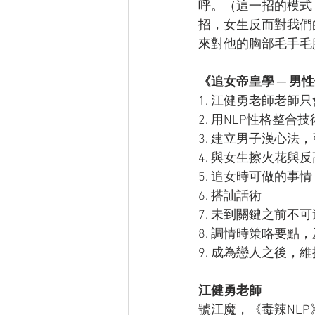
呼。（這一招的模式
招，女生反而對我們
來對他的胸部毛手毛
《追女帝皇學 ─ 男
1. 江健勇老師老師
2. 用NLP性格整
3. 建立男子漢心法
4. 與女生擦火花與
5. 追女時可做的事
6. 搭訕話術
7. 未到關鍵之前不
8. 調情時策略要點
9. 成為戀人之後，
江健勇老師
號江魔，《毒辣NL