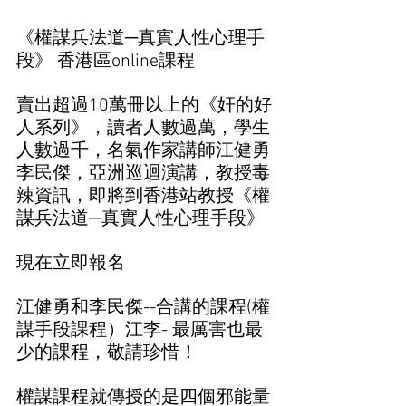
《權謀兵法道─真實人性心理手
段》 香港區online課程
賣出超過10萬冊以上的《奸的好
人系列》，讀者人數過萬，學生
人數過千，名氣作家講師江健勇
李民傑，亞洲巡迴演講，教授毒
辣資訊，即將到香港站教授《權
謀兵法道─真實人性心理手段》
現在立即報名
江健勇和李民傑--合講的課程(權
謀手段課程）江李- 最厲害也最
少的課程，敬請珍惜！
權謀課程就傳授的是四個邪能量