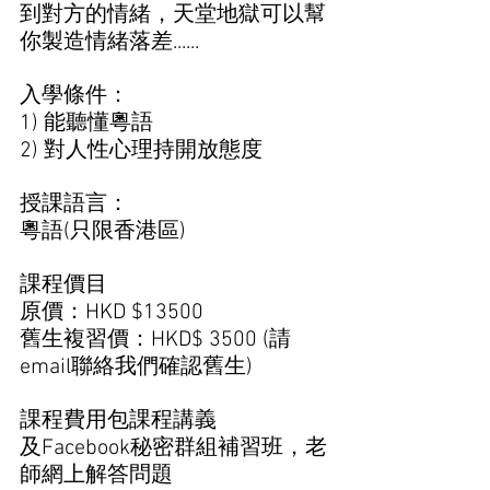
到對方的情緒，天堂地獄可以幫
你製造情緒落差......
入學條件：
1) 能聽懂粵語 
2) 對人性心理持開放態度 
授課語言： 
粵語(只限香港區)
課程價目 
原價：HKD $13500
舊生複習價：HKD$ 3500 (請
email聯絡我們確認舊生)
課程費用包課程講義 
及Facebook秘密群組補習班，老
師網上解答問題 