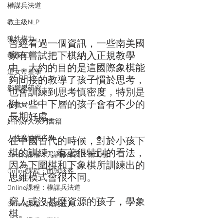
權謀兵法道
教主級NLP
狼性權力
曾經看過一個資訊，一些南美國
家有嘗試把下棋納入正規教學
毒辣NLP
中，大約的目的是這國際象棋能
追女帝皇學
夠間接的教導了孩子慣於思考，
影響學研究
也會訓練到思考慎密度，特別是
對一些中下層的孩子會有不少的
心戰局
長期好處。
奸的好人系列書籍
人性魔性思考學
在中國古代的時候，對於小孩下
棋的訓練，有著很特別的看法，
Online課程：咒語修練及生命工程
因為下圍棋和下象棋所訓練出的
Online課程：面試駭客
思維模式會很不同。
Online課程：權謀兵法道
窮人或沒甚麼資源的孩子，學象
Online課程：情慾匠人
棋。