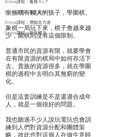
Online課程：毒辣 N L P
皇族或有錢人的孩子，學圍棋。
Online課程：教主級NLP
Online課程：潛能念力道
象棋一局玩下來，棋子會越來越
Online課程：狼性權力
少，圍棋則沒有這個限制。
普通市民的資源有限，就要學會
在有限資源的棋局中如何存活下
去。貴族的資源很多，就在學圍
棋的過程中去明白其無窮的變
化。
但是這套訓練是不是還適合成年
人，就是一個很好的問題。
我也聽過不少人說玩電玩也會訓
練到人們對資源分配和團體策
略，故此也對這個人在做生意時