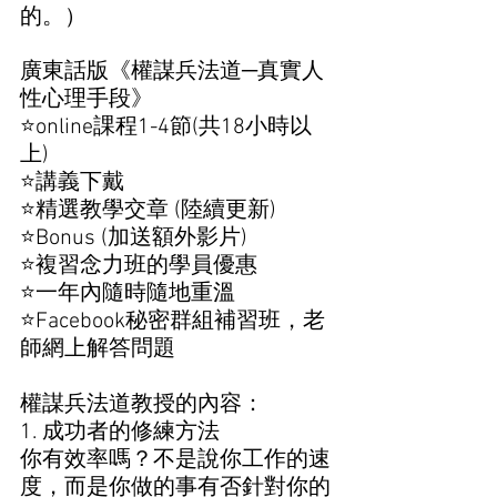
的。）
廣東話版《權謀兵法道─真實人
性心理手段》 
⭐online課程1-4節(共18小時以
上)
⭐講義下戴
⭐精選教學交章 (陸續更新)
⭐Bonus (加送額外影片)
⭐複習念力班的學員優惠
⭐一年內隨時隨地重溫
⭐Facebook秘密群組補習班，老
師網上解答問題
權謀兵法道教授的內容： 
1. 成功者的修練方法 
你有效率嗎？不是說你工作的速
度，而是你做的事有否針對你的