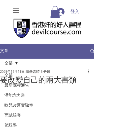
登入
文章
全部
2025年12月11日
讀畢需時 5 分鐘
全部
要改變自己的兩大書類
最新課程通告
潛能念力道
唸咒改運實驗室
面試駭客
駕馭學