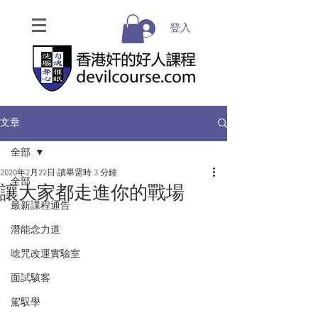
登入
文章
全部
2020年2月22日
讀畢需時 3 分鐘
全部
讓大家都走進你的戰場
最新課程通告
潛能念力道
唸咒改運實驗室
面試駭客
駕馭學