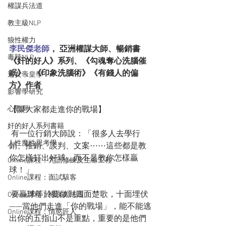
權謀兵法道
教主級NLP
狼性權力
李民傑老師
， 亞洲權謀大師、暢銷書
毒辣NLP
《奸的好人》系列、《勾魂奪心洗腦催
眠》、《印象洗腦術》《有錢人的偏
追女帝皇學
方》作者
影響學研究
心戰局
【讓大家都走進你的戰場】
奸的好人系列書籍
 有一位行銷大師說：「很多人去學行
人性魔性思考學
銷、推銷、談判、文案⋯⋯這些都是教
你怎樣打出好球，而不是教你怎樣贏
Online課程：咒語修練及生命工程
球！」
Online課程：面試駭客
 要贏球等於要做到四面楚歌，十面埋伏
Online課程：權謀兵法道
——當他們走進「你的戰場」，能不能逃
Online課程：情慾匠人
出你的五指山不是重點，重要的是他們