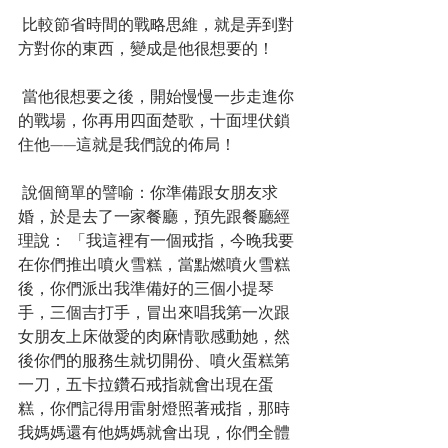
 比較節省時間的戰略思維，就是弄到對
方對你的東西，變成是他很想要的！
 當他很想要之後，開始慢慢一步走進你
的戰場，你再用四面楚歌，十面埋伏鎖
住他——這就是我們說的佈局！
 說個簡單的譬喻：你準備跟女朋友求
婚，於是去了一家餐廳，預先跟餐廳經
理說： 「我這裡有一個戒指，今晚我要
在你們推出噴火雪糕，當點燃噴火雪糕
後，你們派出我準備好的三個小提琴
手，三個吉打手，冒出來唱我第一次跟
女朋友上床做愛的肉麻情歌感動她，然
後你們的服務生就切開份、噴火蛋糕第
一刀，五卡拉鑽石戒指就會出現在蛋
糕，你們記得用雷射燈照著戒指，那時
我媽媽還有他媽媽就會出現，你們全體