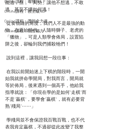
Online課程：毒辣 N L P
能逃，但，「局勢」讓他不想逃，不敢
逃，甚至不懂如何逃！
Online課程：教主級NLP
Online課程：潛能念力道
 從食物鏈的角度，我們人不是最強的動
物，在原始時代，人隨時獅子、老虎的
Online課程：狼性權力
「獵物」，可是人類學會佈局，設置陷
阱之後，卻輪到我們捕殺牠們！
 說到這裡，讓我回想一段往事：
 在我以前開始迷上下棋的階段時，一開
始我就拼命學開局，對我而言，開局就
等於佈局，後來遇到一個高手，他給我
指導就說：「你現在學的是如何"走棋"而
不是"贏棋"，要學會"贏棋"，就有必要背
熟"殘局"⋯⋯」
 學殘局並不會保證我百戰百戰，也不代
表我肯定贏棋，不過卻從此改變了我整