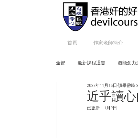
首頁
作家老師簡介
全部
最新課程通告
潛能念力
2023年11月15日
讀畢需時 2
狼性權力
毒辣NLP
追
近乎讀心
已更新：
1月9日
Online課程：咒語修練及生命工程
Online課程：毒辣 N L P
On