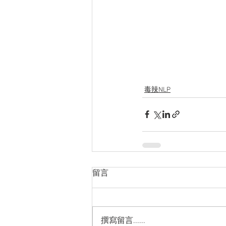
毒辣NLP
留言
撰寫留言......