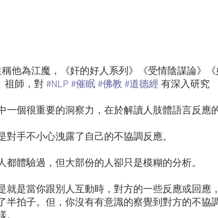
生稱他為江魔，《奸的好人系列》《受情陰謀論》《
》祖師，對 
#NLP
#催眠
#佛教
#道德經
 有深入研究   
中一個很重要的洞察力，在於解讀人肢體語言反應
是對手不小心洩露了自己的不協調反應。
人都體驗過，但大部份的人卻只是模糊的分析。
是就是當你跟別人互動時，對方的一些反應或回應
了半拍子。但，你沒有有意識的察覺到對方的不協
樣。