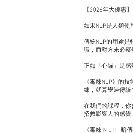
【2026年大優惠】
如果NLP是人類使
傳統NLP的用途
識，而對方未必察
正如「心錨」是感
《毒辣NLP》的
練，就算學過傳統N
在我們的課程，你
招數影響人的感覺
《毒辣 N L P─暗