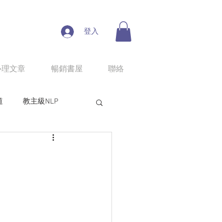
登入
心理文章
暢銷書屋
聯絡
道
教主級NLP
人性魔性思考學
line課程：情慾匠人
程：狼性權力