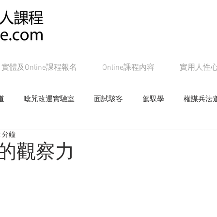
實體及Online課程報名
Online課程內容
實用人性
道
唸咒改運實驗室
面試駭客
駕馭學
權謀兵法
 分鐘
女帝皇學
影響學研究
心戰局
奸的好人系列書籍
的觀察力
Online課程：面試駭客
Online課程：權謀兵法道
On
line課程：教主級NLP
Online課程：潛能念力道
Online課