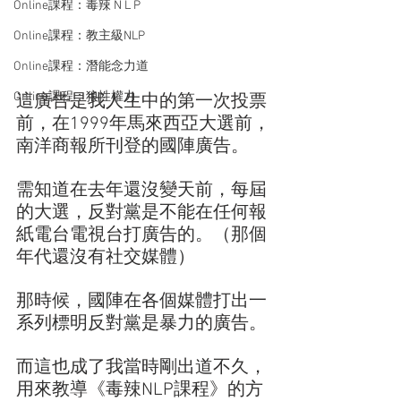
Online課程：毒辣 N L P
Online課程：教主級NLP
Online課程：潛能念力道
Online課程：狼性權力
這廣告是我人生中的第一次投票
前，在1999年馬來西亞大選前，
南洋商報所刊登的國陣廣告。
需知道在去年還沒變天前，每屆
的大選，反對黨是不能在任何報
紙電台電視台打廣告的。（那個
年代還沒有社交媒體）
那時候，國陣在各個媒體打出一
系列標明反對黨是暴力的廣告。
而這也成了我當時剛出道不久，
用來教導《毒辣NLP課程》的方