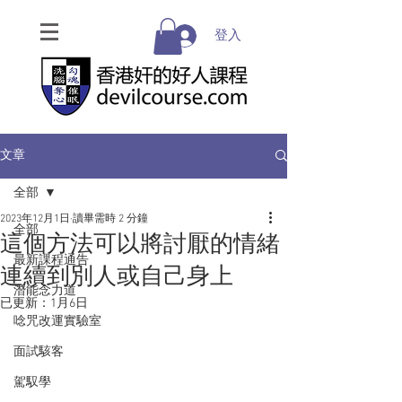
登入
文章
全部
2023年12月1日
讀畢需時 2 分鐘
全部
這個方法可以將討厭的情緒
最新課程通告
連續到別人或自己身上
潛能念力道
已更新：
1月6日
唸咒改運實驗室
面試駭客
駕馭學