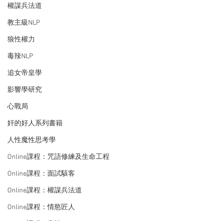
權謀兵法道
教主級NLP
狼性權力
毒辣NLP
追女帝皇學
影響學研究
心戰局
奸的好人系列書籍
人性魔性思考學
Online課程：咒語修練及生命工程
Online課程：面試駭客
Online課程：權謀兵法道
Online課程：情慾匠人