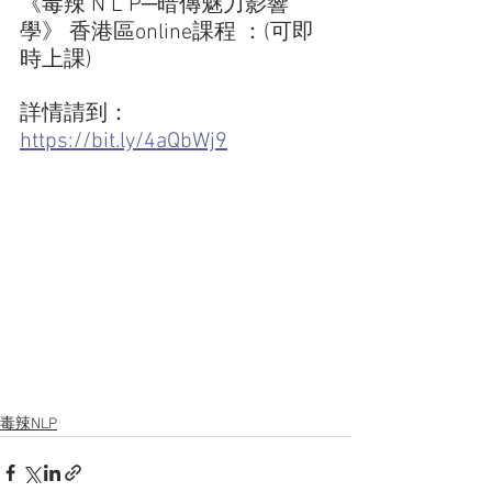
《毒辣 N L P─暗傳魅力影響
學》 香港區online課程 ：(可即
時上課)
詳情請到：
https://bit.ly/4aQbWj9
毒辣NLP