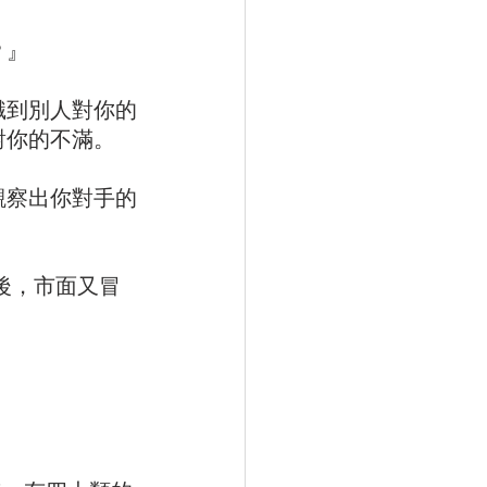
？』
識到別人對你的
對你的不滿。
觀察出你對手的
現後，市面又冒
。