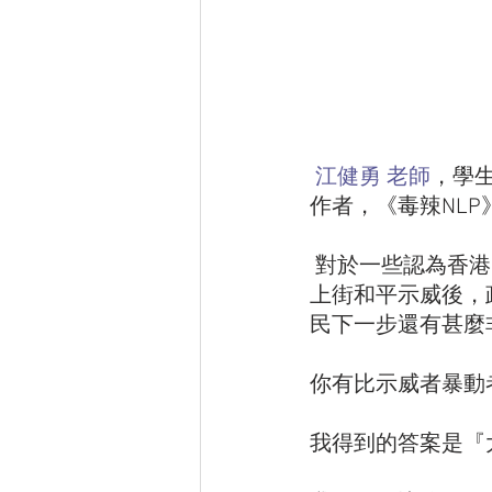
江健勇 老師
，學
作者，《毒辣NLP
 對於一些認為香港的示威者『暴力就不對』的人，我曾經問過他們，既然幾百萬人
上街和平示威後，
民下一步還有甚麼
你有比示威者暴動
我得到的答案是『