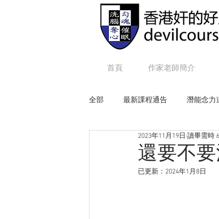
首頁
作家老師簡介
全部
最新課程通告
潛能念力
2023年11月19日
讀畢需時 6
狼性權力
毒辣NLP
追
還要不要
已更新：
2024年1月8日
Online課程：咒語修練及生命工程
Online課程：毒辣 N L P
On