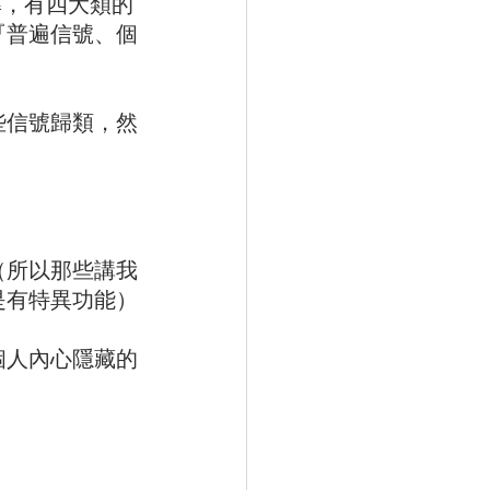
準，有四大類的
『普遍信號、個
些信號歸類，然
（所以那些講我
是有特異功能）
個人內心隱藏的