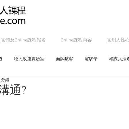
實體及Online課程報名
Online課程內容
實用人性
道
唸咒改運實驗室
面試駭客
駕馭學
權謀兵法
 分鐘
女帝皇學
影響學研究
心戰局
奸的好人系列書籍
溝通?
Online課程：面試駭客
Online課程：權謀兵法道
On
line課程：教主級NLP
Online課程：潛能念力道
Online課