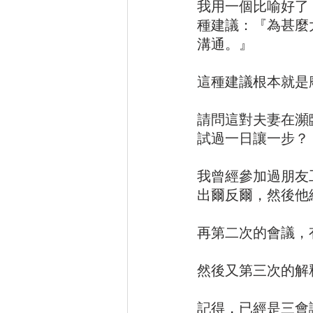
我用一個比喻好了
種建議：『為甚麼
溝通。』
這種建議根本就是
請問這對夫妻在瀕
試過一日讓一步？
我曾經參加過朋友
出爾反爾，然後他
再第二次的會議，
然後又第三次的解
記得，已經是三會