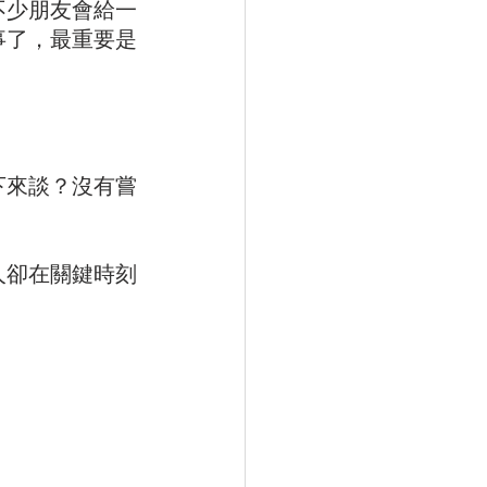
不少朋友會給一
事了，最重要是
下來談？沒有嘗
人卻在關鍵時刻
。