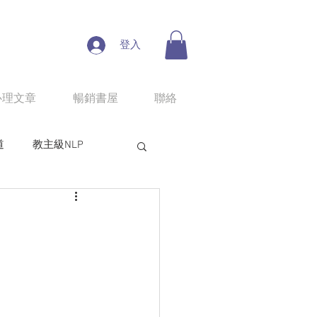
登入
心理文章
暢銷書屋
聯絡
道
教主級NLP
人性魔性思考學
line課程：情慾匠人
程：狼性權力