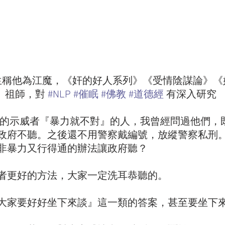
生稱他為江魔，《奸的好人系列》《受情陰謀論》《
》祖師，對 
#NLP
#催眠
#佛教
#道德經
 有深入研究   
政府不聽。之後還不用警察戴編號，放縱警察私刑
非暴力又行得通的辦法讓政府聽？
者更好的方法，大家一定洗耳恭聽的。
大家要好好坐下來談』這一類的答案，甚至要坐下