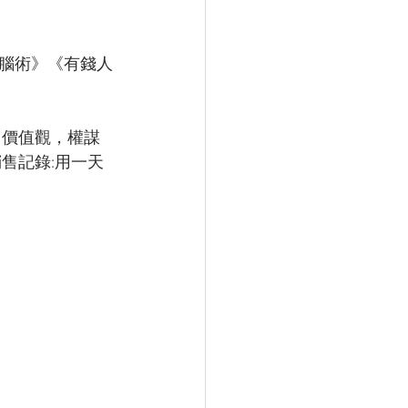
腦術》《有錢人
，價值觀，權謀
售記錄:用一天