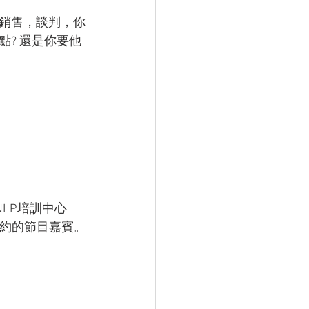
銷售，談判，你
? 還是你要他
LP培訓中心
邀約的節目嘉賓。