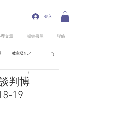
登入
心理文章
暢銷書屋
聯絡
道
教主級NLP
人性魔性思考學
 談判博
8-19
line課程：情慾匠人
程：狼性權力