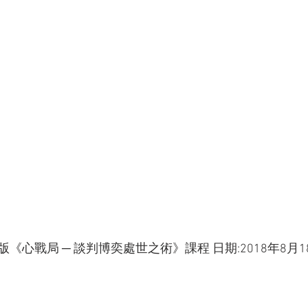
心戰局 ─ 談判博奕處世之術》課程 日期:2018年8月18-