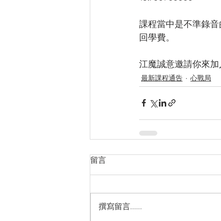
課程當中是不準錄音
回學費。
江魔誠意邀請你來加
最新課程通告
心戰局
留言
撰寫留言......