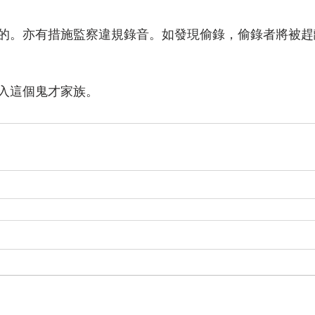
的。亦有措施監察違規錄音。如發現偷錄，偷錄者將被趕
入這個鬼才家族。 