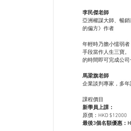
李民傑老師
亞洲權謀大師、暢銷
的偏方》作者
年輕時乃膽小懦弱者
手段當作人生三寶。
的時間即可完成公司
馬梁旗老師
企業談判專家，多年
課程價目
新學員上課：
原價：HKD $12000
最後3個名額優惠：HKD$