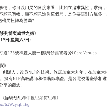
事情，你可以用局的角度來看，比如在追求異性，求婚，
不願意買帳，願不願意進你這個局，是你要讓對方贏多一點
把殘局扭轉為勝局?
─ 談判博奕處世之術
》
-19日(星期六/日)
128號祥豐大廈一樓(灣仔舊警署旁) Core Venues
問)
》創辦人，改良NLP的技術。旅居加拿大九年，在加拿大N
a）受訓。擁有NLP高級講師和催眠師專證。是各電視電臺爭相
分享的觀念。
 演講《從騎劫思考中反思如何思考》
.be/5JWzyiqLLEg