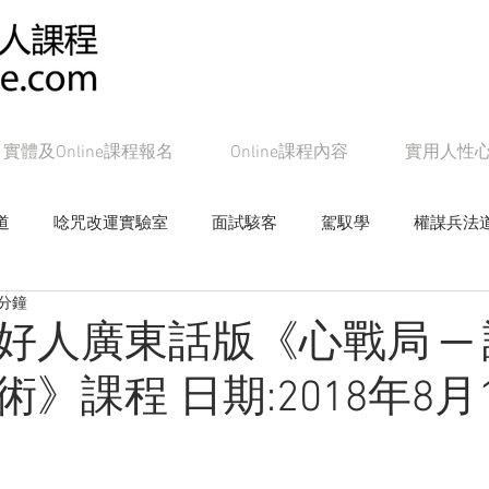
實體及Online課程報名
Online課程內容
實用人性
道
唸咒改運實驗室
面試駭客
駕馭學
權謀兵法
 分鐘
女帝皇學
影響學研究
心戰局
奸的好人系列書籍
好人廣東話版《心戰局 ─
》課程 日期:2018年8月1
Online課程：面試駭客
Online課程：權謀兵法道
On
line課程：教主級NLP
Online課程：潛能念力道
Online課