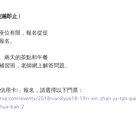
額滿即止 ) 
座位有限，報名從促
報名。
、兩天的茶點和午餐
密群組補習班，老師網上解答問題。
Pal(信用卡)」報名，請選擇以下門票：
rse.com/events/2018nian8yue18-19ri-xin-zhan-ju-tan-pan
-hua-ban-2