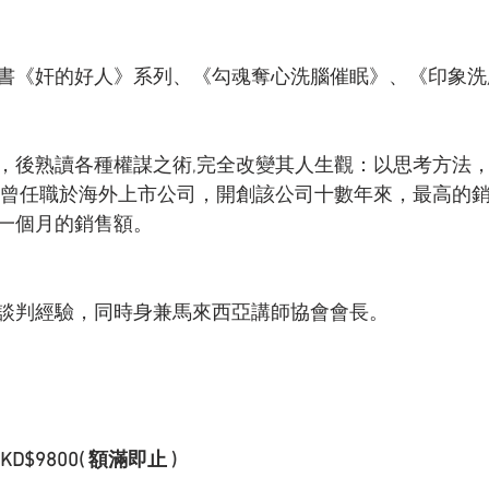
書《奸的好人》系列、《勾魂奪心洗腦催眠》、《印象洗
，後熟讀各種權謀之術,完全改變其人生觀：以思考方法
 曾任職於海外上市公司，開創該公司十數年來，最高的銷
一個月的銷售額。
談判經驗，同時身兼馬來西亞講師協會會長。
9800( 額滿即止 ) 