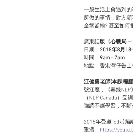
一般生活上會遇到的
所做的事情，對方願
全盤皆輸? 甚至如何
廣東話版《
心戰局 
日期：
2018年8月18
時間：
9am - 7pm
地點：香港灣仔告士打道
江健勇老師(本課程顧
號江魔，《毒辣NLP
（NLP Canad
強調不斷學習，不斷
2015年受邀Tedx
重溫：
https://youtu