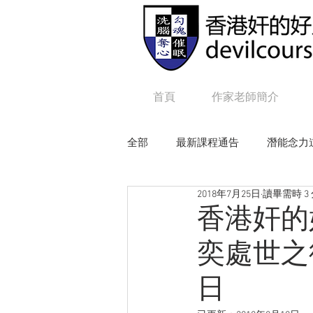
首頁
作家老師簡介
全部
最新課程通告
潛能念力
2018年7月25日
讀畢需時 3
狼性權力
毒辣NLP
追
香港奸的
奕處世之術
Online課程：咒語修練及生命工程
日
Online課程：毒辣 N L P
On