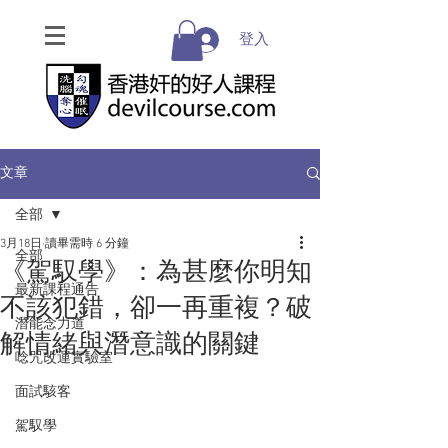
登入
文章
全部
3月18日
讀畢需時 6 分鐘
全部
《駕馭學》：為甚麼你明知
最新課程通告
不該犯錯，卻一再重複？破
潛能念力道
解情緒與潛意識的關鍵
唸咒改運實驗室
面試駭客
駕馭學