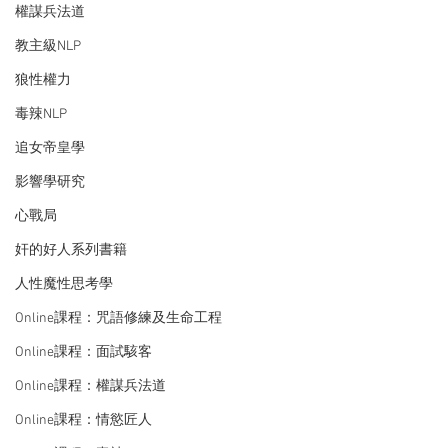
權謀兵法道
教主級NLP
狼性權力
毒辣NLP
追女帝皇學
影響學研究
心戰局
奸的好人系列書籍
人性魔性思考學
Online課程：咒語修練及生命工程
Online課程：面試駭客
Online課程：權謀兵法道
Online課程：情慾匠人