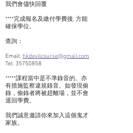
我們會儘快回覆
****完成報名及繳付學費後, 方能
確保學位。
查詢：
Email: 
hkdevilcourse@gmail.com
Tel: 35750858
*****課程當中是不準錄音的。亦
有措施監察違規錄音。如發現偷
錄，偷錄者將被趕離場，並不會
退回學費。
我們誠意邀請你來加入這個鬼才
家族。 