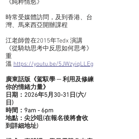
《純粹情慾》
時常受媒體訪問，及到香港、台
灣、馬來西亞開辦課程
江老師曾在2015年Tedx 演講
《從騎劫思考中反思如何思考》
重
溫 
https://youtu.be/5JWzyiqLLEg
廣東話版《駕馭學 ─ 利用及修練
你的情緒力量》
日期：2026年5月30-31日(六/
日)
時間：9am - 6pm
地點：尖沙咀(在報名後將會收
到詳細地址)