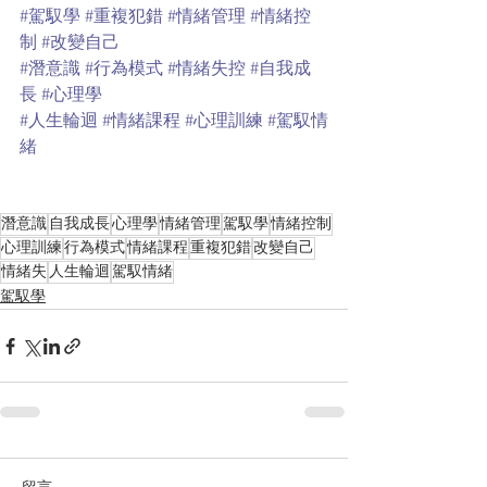
#駕馭學
#重複犯錯
#情緒管理
#情緒控
制
#改變自己
#潛意識
#行為模式
#情緒失控
#自我成
長
#心理學
#人生輪迴
#情緒課程
#心理訓練
#駕馭情
緒
潛意識
自我成長
心理學
情緒管理
駕馭學
情緒控制
心理訓練
行為模式
情緒課程
重複犯錯
改變自己
情緒失
人生輪迴
駕馭情緒
駕馭學