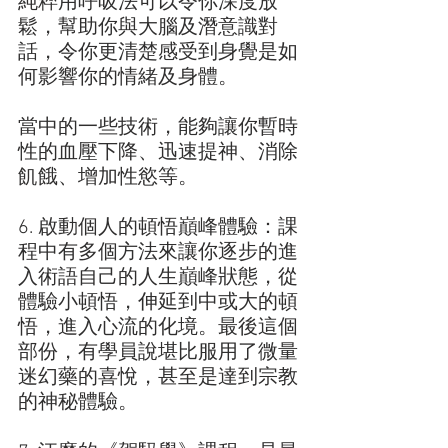
純粹用呼吸法可以令你深度放
鬆，幫助你與大腦及潛意識對
話，令你更清楚感受到身覺是如
何影響你的情緒及身體。
當中的一些技術，能夠讓你暫時
性的血壓下降、迅速提神、消除
飢餓、增加性慾等。
6. 啟動個人的頓悟巔峰體驗：課
程中有多個方法來讓你逐步的進
入術語自己的人生巔峰狀態，從
體驗小頓悟，伸延到中或大的頓
悟，進入心流的化境。最後這個
部份，有學員說堪比服用了微量
迷幻藥的喜悅，甚至是達到宗教
的神秘體驗。