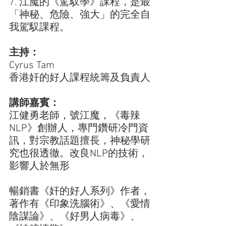
7. 江魔的《駕馭學》課程，是最
「神秘、危險、強大」的完全自
我駕馭課程。
主持：
Cyrus Tam
香港奸的好人課程統籌及負責人
講師嘉賓：
江健勇老師，號江魔，《毒辣
NLP》創辦人，專門鑽研冷門資
訊，對宗教話題擅長，神秘學研
究也很透徹。改良NLP的技術，
影響人於無形
暢銷書《奸的好人系列》作者，
著作有《印象洗腦術》、《愛情
陰謀論》、《好男人病毒》、