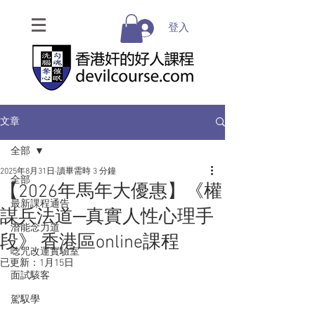
登入
文章
全部
2025年8月31日
讀畢需時 3 分鐘
全部
【2026年馬年大優惠】《權
最新課程通告
謀兵法道─真實人性心理手
潛能念力道
段》 香港區online課程
唸咒改運實驗室
已更新：
1月15日
面試駭客
駕馭學