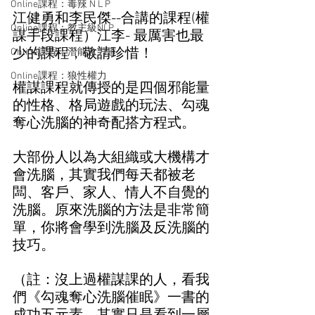
Online課程：毒辣 N L P
江健勇和李民傑--合講的課程(權
Online課程：教主級NLP
謀手段課程）江李- 最厲害也最
少的課程，敬請珍惜！
Online課程：潛能念力道
Online課程：狼性權力
權謀課程就傳授的是四個邪能量
的性格、格局遊戲的玩法、勾魂
奪心洗腦的神奇配搭方程式。
大部份人以為大組織或大機構才
會洗腦，其實我們每天都被老
闆、客戶、家人、情人不自覺的
洗腦。原來洗腦的方法是非常簡
單，你將會學到洗腦及反洗腦的
技巧。
（註：沒上過權謀課的人，看我
們《勾魂奪心洗腦催眠》一書的