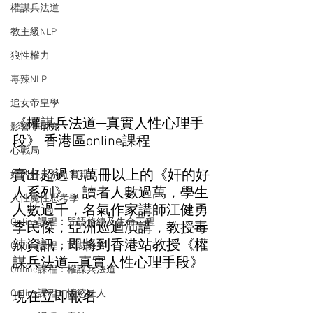
權謀兵法道
教主級NLP
狼性權力
毒辣NLP
追女帝皇學
《權謀兵法道─真實人性心理手
影響學研究
段》 香港區online課程
心戰局
賣出超過10萬冊以上的《奸的好
奸的好人系列書籍
人系列》，讀者人數過萬，學生
人性魔性思考學
人數過千，名氣作家講師江健勇
Online課程：咒語修練及生命工程
李民傑，亞洲巡迴演講，教授毒
辣資訊，即將到香港站教授《權
Online課程：面試駭客
謀兵法道─真實人性心理手段》
Online課程：權謀兵法道
Online課程：情慾匠人
現在立即報名