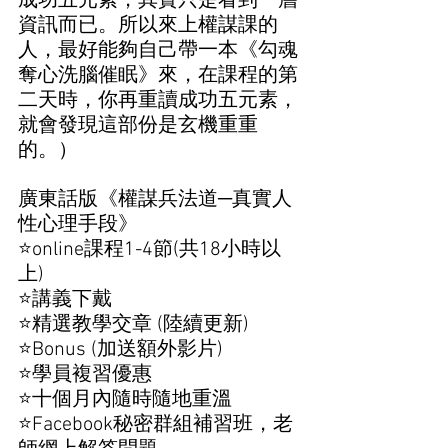
成功五元素，其實只是看到一層
資訊而已。所以來上權謀課的
人，最好能夠自己帶一本《勾魂
奪心洗腦催眠》來，在課程的第
二天時，你再重讀成功五元素，
就會發現這部份是玄機重重
的。）
廣東話版《權謀兵法道─真實人
性心理手段》 
⭐online課程1-4節(共18小時以
上)
⭐講義下戴
⭐精選教學交章 (陸續更新)
⭐Bonus (加送額外影片)
⭐學員複習優惠
⭐十個月內隨時隨地重溫
⭐Facebook秘密群組補習班，老