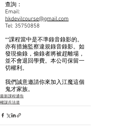
查詢：
Email: 
hkdevilcourse@gmail.com
Tel: 35750858  
**課程當中是不準錄音錄影的。
亦有措施監察違規錄音錄影。如
發現偷錄，偷錄者將被趕離場，
並不會退回學費。本公司保留一
切權利。
我們誠意邀請你來加入江魔這個
鬼才家族。
最新課程通告
權謀兵法道