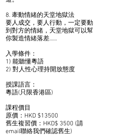
8. 牽動情緒的天堂地獄法
要人成交，要人行動，一定要動
到對方的情緒，天堂地獄可以幫
你製造情緒落差......
入學條件：
1) 能聽懂粵語 
2) 對人性心理持開放態度 
授課語言： 
粵語(只限香港區)
課程價目 
原價：HKD $13500
舊生複習價：HKD$ 3500 (請
email聯絡我們確認舊生)