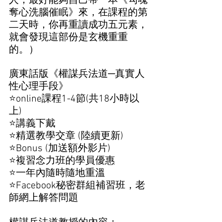
人，最好能夠自己帶一本《勾魂
奪心洗腦催眠》來，在課程的第
二天時，你再重讀成功五元素，
就會發現這部份是玄機重重
的。）
廣東話版《權謀兵法道─真實人
性心理手段》 
⭐online課程1-4節(共18小時以
上)
⭐講義下戴
⭐精選教學交章 (陸續更新)
⭐Bonus (加送額外影片)
⭐複習念力班的學員優惠
⭐一年內隨時隨地重溫
⭐Facebook秘密群組補習班，老
師網上解答問題