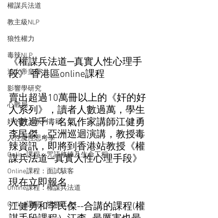
權謀兵法道
教主級NLP
狼性權力
毒辣NLP
《權謀兵法道─真實人性心理手
追女帝皇學
段》 香港區online課程
影響學研究
賣出超過10萬冊以上的《奸的好
心戰局
人系列》，讀者人數過萬，學生
人數過千，名氣作家講師江健勇
奸的好人系列書籍
李民傑，亞洲巡迴演講，教授毒
人性魔性思考學
辣資訊，即將到香港站教授《權
Online課程：咒語修練及生命工程
謀兵法道─真實人性心理手段》
Online課程：面試駭客
現在立即報名
Online課程：權謀兵法道
Online課程：情慾匠人
江健勇和李民傑--合講的課程(權