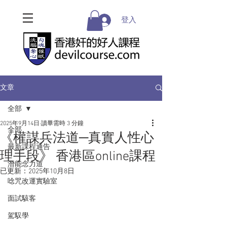
登入
文章
全部
2025年9月14日
讀畢需時 3 分鐘
全部
《權謀兵法道─真實人性心
最新課程通告
理手段》 香港區online課程
潛能念力道
已更新：
2025年10月8日
唸咒改運實驗室
面試駭客
駕馭學