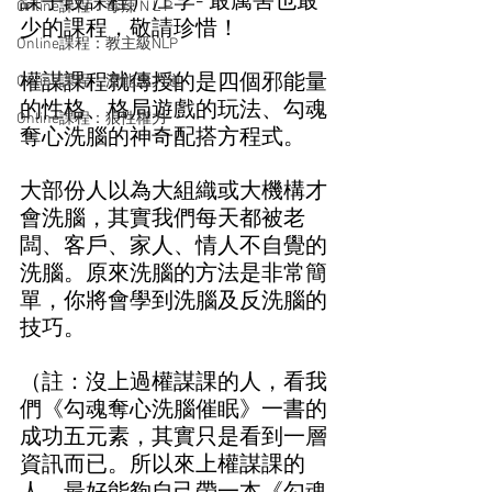
謀手段課程）江李- 最厲害也最
Online課程：毒辣 N L P
少的課程，敬請珍惜！
Online課程：教主級NLP
權謀課程就傳授的是四個邪能量
Online課程：潛能念力道
的性格、格局遊戲的玩法、勾魂
Online課程：狼性權力
奪心洗腦的神奇配搭方程式。
大部份人以為大組織或大機構才
會洗腦，其實我們每天都被老
闆、客戶、家人、情人不自覺的
洗腦。原來洗腦的方法是非常簡
單，你將會學到洗腦及反洗腦的
技巧。
（註：沒上過權謀課的人，看我
們《勾魂奪心洗腦催眠》一書的
成功五元素，其實只是看到一層
資訊而已。所以來上權謀課的