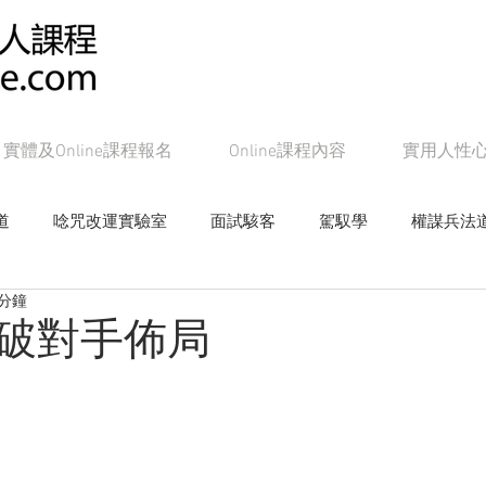
實體及Online課程報名
Online課程內容
實用人性
道
唸咒改運實驗室
面試駭客
駕馭學
權謀兵法
 分鐘
女帝皇學
影響學研究
心戰局
奸的好人系列書籍
破對手佈局
Online課程：面試駭客
Online課程：權謀兵法道
On
line課程：教主級NLP
Online課程：潛能念力道
Online課