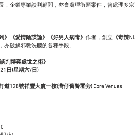
長，企業專業談判顧問，亦會處理街頭案件，曾處理多宗
列》《愛情陰謀論》《好男人病毒》
作者，創立
《毒辣N
，亦破解邪教洗腦的各種手段。  
─ 談判博奕處世之術》
-21日(星期六/日)
128號祥豐大廈一樓(灣仔舊警署旁) Core Venues
0