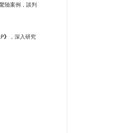
驚險案例，談判
LP》
，深入研究