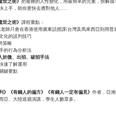
處世之術》
把複雜的人性變化，用最簡單的元素，拆解成
，助你更快去應對他人........  
處世之術》
課程重點： 
樑旗老師只會在香港使用廣東話授課(台灣及馬來西亞則用普通
越文化的談判技巧 
勢策略 
對手的行為分析法 
觀人於微、出招、破招手法 
你快速了解運用 
關鍵要點  
列》《有錢人的偏方》《有錢人一定有偏見》
作者，亞洲
西亞、大陸巡迴演講，學生人數眾多。  