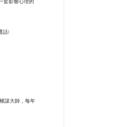
一套影響心理的
話) 
權謀大師，每年