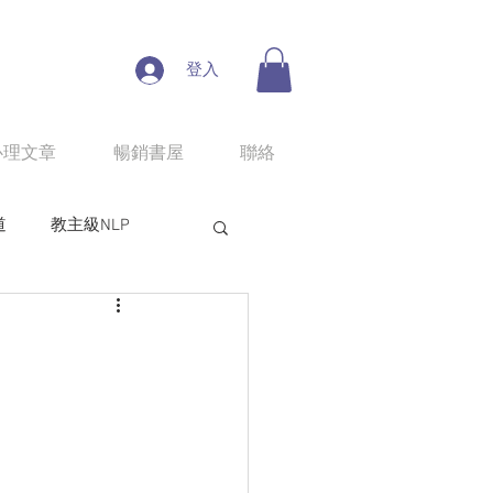
登入
心理文章
暢銷書屋
聯絡
道
教主級NLP
人性魔性思考學
line課程：情慾匠人
程：狼性權力