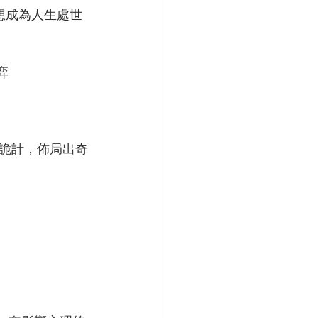
再想成為人生處世
  
詭計，佈局出奇