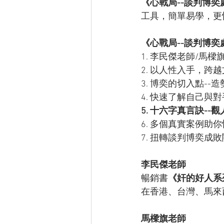
《心戰局--談判博奕
工具，簡單易學，更快上手
《心戰局--談判博奕
1. 李民傑老師/馬
2. 以人性入手，跨
3. 博奕的切入點--造
4. 快速了解自己與
5. 十六字真言訣--
6. 多個真實案例助
7. 扭轉談判博奕成敗
李民傑老師
暢銷書
《奸的好人系
在香港、台灣、馬來
馬樑旗老師