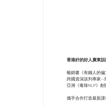
香港奸的好人廣東話版《
暢銷書《有錢人的偏方
跨國資深談判專家--馬
亞洲《毒辣NLP》創辦人
攜手合作打造最新課