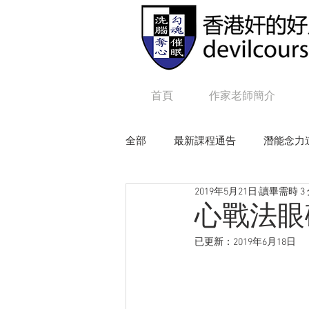
首頁
作家老師簡介
全部
最新課程通告
潛能念力
2019年5月21日
讀畢需時 3
狼性權力
毒辣NLP
追
心戰法眼
已更新：
2019年6月18日
Online課程：咒語修練及生命工程
Online課程：毒辣 N L P
On