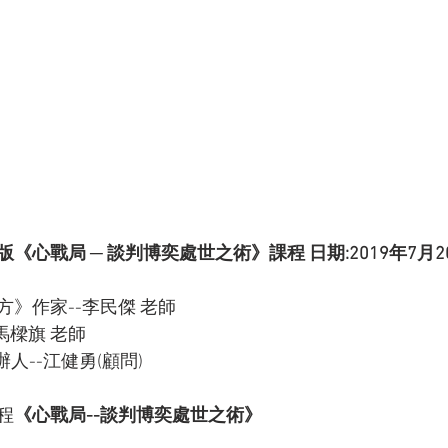
心戰局 ─ 談判博奕處世之術》課程 日期:2019年7月20
》作家--李民傑 老師 
樑旗 老師 
--江健勇(顧問)  
程
《心戰局--談判博奕處世之術》