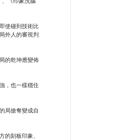
即使碰到技術比
局外人的審視判
局的乾坤應變佈
強，也一樣穩住
的局搶奪變成自
方的刻板印象、