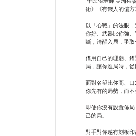
 李民傑老師 亞洲權謀大師、暢銷書《奸的好人》系列、《勾魂奪心洗腦催眠》、《印象洗腦
術》《有錢人的偏方
以「心戰」的法眼，
你好、武器比你強、
斷，清醒入局，爭取
借用自己的理虧、錯
局，讓你進局時，從
面對名望比你高、口
你先有的局勢，而不
即使你沒有設置佈局
己的局。
對手對你越有刻板印