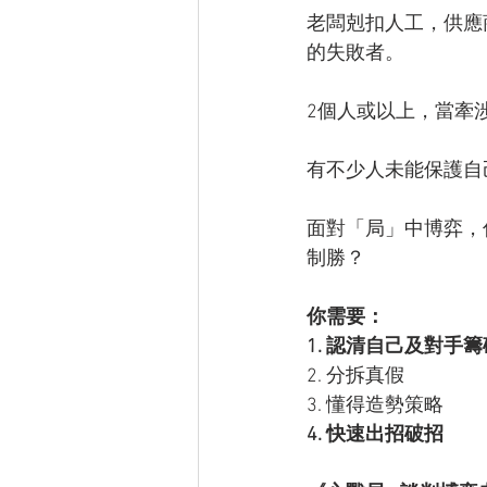
老闆剋扣人工，供應商
的失敗者。  
2個人或以上，當牽
有不少人未能保護自
面對「局」中博弈，
制勝？  
你需要： 
1. 認清自己及對手籌
2. 分拆真假 
3. 懂得造勢策略 
4. 快速出招破招