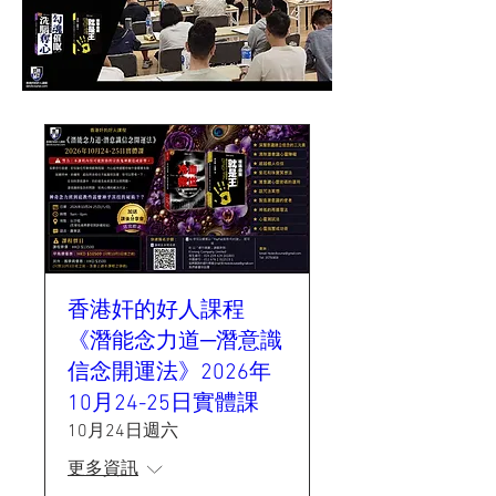
香港奸的好人課程
《潛能念力道─潛意識
信念開運法》2026年
10月24-25日實體課
10月24日週六
更多資訊