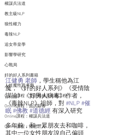
權謀兵法道
教主級NLP
狼性權力
毒辣NLP
追女帝皇學
影響學研究
心戰局
奸的好人系列書籍
江健勇 老師
，學生稱他為江
人性魔性思考學
魔，《奸的好人系列》《受情陰
謀論》《好男人病毒》作者，
Online課程：咒語修練及生命工程
《毒辣NLP》祖師，對 
#NLP
#催
Online課程：面試駭客
眠
#佛教
#道德經
 有深入研究   
Online課程：權謀兵法道
多年前，和一眾朋友去和咖啡，
Online課程：情慾匠人
其中一位女性朋友說自己偏頭