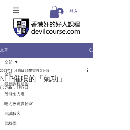
登入
文章
全部
2023年11月15日
讀畢需時 3 分鐘
全部
NLP催眠的「氣功」
最新課程通告
已更新：
1月9日
潛能念力道
唸咒改運實驗室
面試駭客
駕馭學