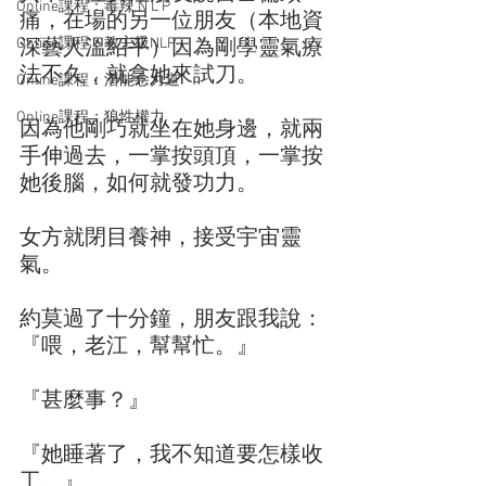
Online課程：毒辣 N L P
痛，在場的另一位朋友（本地資
Online課程：教主級NLP
深藝人溫紹平）因為剛學靈氣療
法不久，就拿她來試刀。
Online課程：潛能念力道
Online課程：狼性權力
因為他剛巧就坐在她身邊，就兩
手伸過去，一掌按頭頂，一掌按
她後腦，如何就發功力。
女方就閉目養神，接受宇宙靈
氣。
約莫過了十分鐘，朋友跟我說：
『喂，老江，幫幫忙。』
『甚麼事？』
『她睡著了，我不知道要怎樣收
工。』