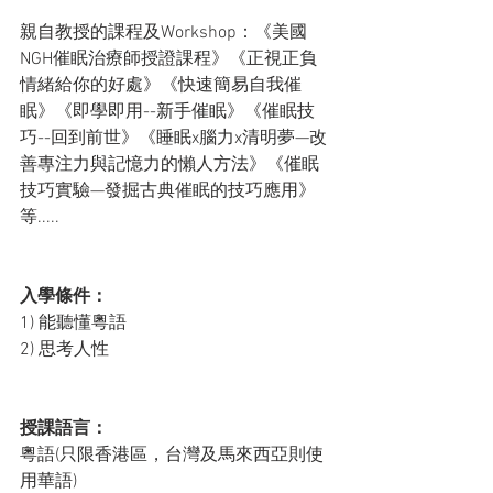
親自教授的課程及Workshop：《美國
NGH催眠治療師授證課程》《正視正負
情緒給你的好處》《快速簡易自我催
眠》《即學即用--新手催眠》《催眠技
巧--回到前世》《睡眠x腦力x清明夢—改
善專注力與記憶力的懶人方法》《催眠
技巧實驗—發掘古典催眠的技巧應用》
等.....
入學條件： 
1) 能聽懂粵語    
2) 思考人性
授課語言： 
粵語(只限香港區，台灣及馬來西亞則使
用華語)