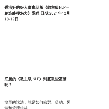
香港奸的好人廣東話版《教主級NLP ─ 
創造終極魅力》課程 日期:2021年12月
18-19日
江魔的《教主級 NLP》到底教些甚麼
呢？
簡單的說法，就是如何篩選、吸納、累
積和管理信徒。