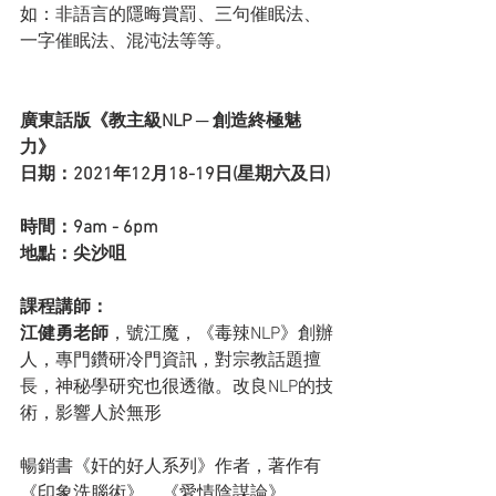
如：非語言的隱晦賞罰、三句催眠法、
一字催眠法、混沌法等等。
廣東話版《教主級NLP ─ 創造終極魅
力》    
日期：2021年12月18-19日(星期六及日) 
時間：9am - 6pm    
地點：尖沙咀
課程講師： 
江健勇老師
，號江魔，《毒辣NLP》創辦
人，專門鑽研冷門資訊，對宗教話題擅
長，神秘學研究也很透徹。改良NLP的技
術，影響人於無形
暢銷書《奸的好人系列》作者，著作有
《印象洗腦術》、《愛情陰謀論》、