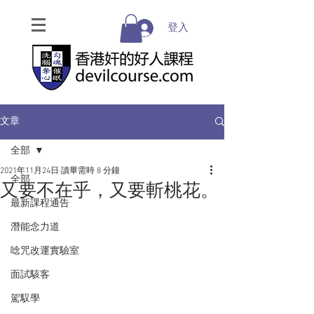
登入
文章
全部
2021年11月24日
讀畢需時 8 分鐘
全部
又要不在乎，又要斬桃花。
最新課程通告
潛能念力道
唸咒改運實驗室
面試駭客
駕馭學