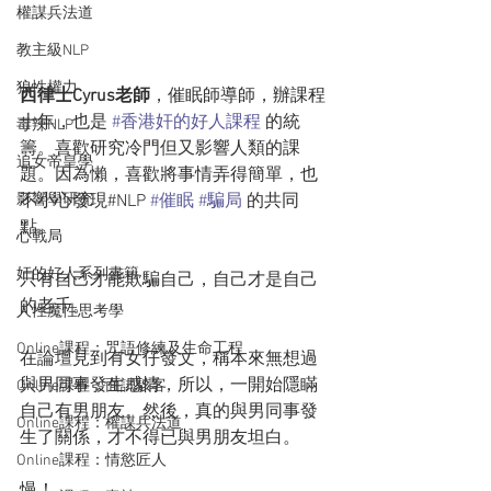
權謀兵法道
教主級NLP
狼性權力
西律士Cyrus老師
，催眠師導師，辦課程
十年，也是 
#香港奸的好人課程
 的統
毒辣NLP
籌。喜歡研究冷門但又影響人類的課
追女帝皇學
題。因為懶，喜歡將事情弄得簡單，也
不小心發現#NLP 
#催眠
#騙局
 的共同
影響學研究
點。
心戰局
奸的好人系列書籍
只有自己才能欺騙自己，自己才是自己
的老千。
人性魔性思考學
Online課程：咒語修練及生命工程
在論壇見到有女仔發文，稱本來無想過
與男同事發生感情，所以，一開始隱瞞
Online課程：面試駭客
自己有男朋友。然後，真的與男同事發
Online課程：權謀兵法道
生了關係，才不得已與男朋友坦白。
Online課程：情慾匠人
慢！