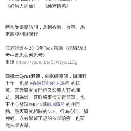
《好男人病毒》、《純粹情慾》
時常受媒體訪問，及到香港、台灣、馬
來西亞開辦課程
江老師曾在2015年Tedx 演講《從騎劫思
考中反思如何思考》    
重溫 
https://youtu.be/5JWzyiqLLEg
西律士Cyrus老師
，催眠師導師，辦課程
十年，也是 
#香港奸的好人課程
 的統
籌。喜歡研究冷門但又影響人類的課
題。因為懶，喜歡將事情弄得簡單，也
不小心發現#NLP 
#催眠
#騙局
 的共同
點。熱衷研究相關的NLP、行為心理、腦
神經、亦有學習正規的催眠治療，也研
究催眠古籍。